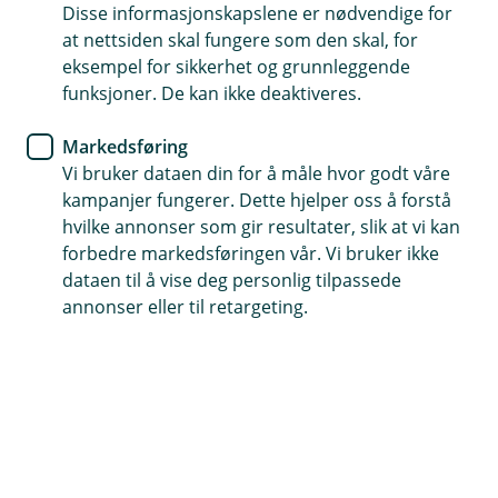
erstattet eller avvist. Det er sjelden behov for å
Disse informasjonskapslene er nødvendige for
nullstille en a-melding, som oftest er det mest
at nettsiden skal fungere som den skal, for
hensiktsmessig å
erstatte
en tidligere innsendt a-
eksempel for sikkerhet og grunnleggende
funksjoner. De kan ikke deaktiveres.
melding.
Markedsføring
Vi bruker dataen din for å måle hvor godt våre
kampanjer fungerer. Dette hjelper oss å forstå
hvilke annonser som gir resultater, slik at vi kan
forbedre markedsføringen vår. Vi bruker ikke
dataen til å vise deg personlig tilpassede
annonser eller til retargeting.
Forstørr bilde
3. Bruk pilene for å navigere for perioden du
ønsker å nullstille.
4. Klikk på
de tre kulepunktene (⋯)
og
velg
Avansert periodebehandling.