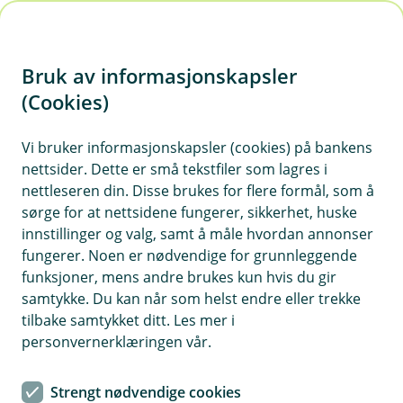
H
o
Bruk av informasjonskapsler
p
p
(Cookies)
i
Lønn
Vi bruker informasjonskapsler (cookies) på bankens
nettsider. Dette er små tekstfiler som lagres i
n
nettleseren din. Disse brukes for flere formål, som å
Vis hjelpemeny
n
sørge for at nettsidene fungerer, sikkerhet, huske
h
innstillinger og valg, samt å måle hvordan annonser
o
fungerer. Noen er nødvendige for grunnleggende
Slik nullstiller du A-melding
funksjoner, mens andre brukes kun hvis du gir
d
samtykke. Du kan når som helst endre eller trekke
Sist oppdatert 06.02.2025
e
tilbake samtykket ditt. Les mer i
t
personvernerklæringen vår.
Det er kun mulig å nullstille en a-melding med
status Mottatt, Retningslinje eller Øyeblikkelig. Det
er ikke mulig å nullstille a-meldinger som er
Strengt nødvendige cookies