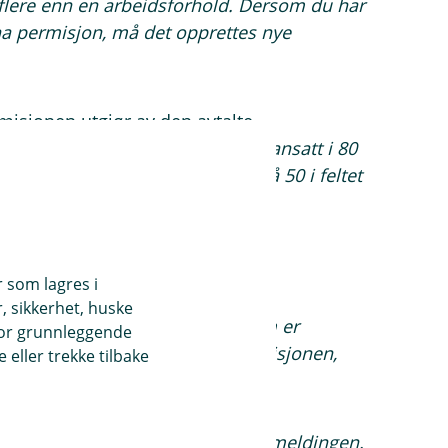
flere enn en arbeidsforhold. Dersom du har
ha permisjon, må det opprettes nye
isjonen utgjør av den avtalte
te.
Dersom den ansatte f.eks. er ansatt i 80
ger permisjon i uken, skal det stå 50 i feltet
r som lagres i
, sikkerhet, huske
 kan ikke slette permisjoner som er
for grunnleggende
 seg at det ikke ble noe av permisjonen,
eller trekke tilbake
ng.
Det blir ikke innrapportert i A-meldingen.