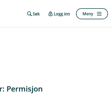
Søk
Logg inn
Meny
r: Permisjon