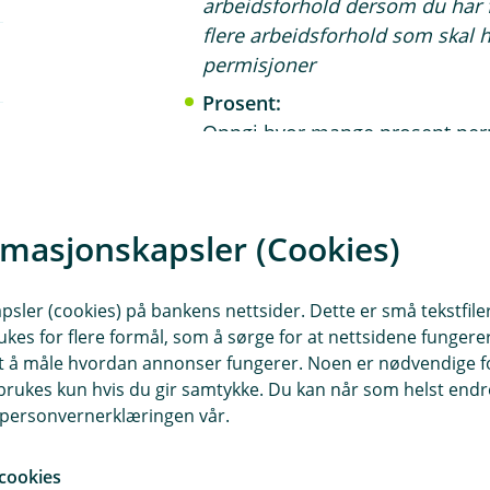
arbeidsforhold dersom du har 
flere arbeidsforhold som skal 
permisjoner
Prosent:
Oppgi hvor mange prosent perm
stillingsprosenten til den ansat
prosent stilling og skal ha to da
for prosent.
rmasjonskapsler (Cookies)
Startdato:
Datoen permisjonen starter
sler (cookies) på bankens nettsider. Dette er små tekstfile
Sluttdato:
ukes for flere formål, som å sørge for at nettsidene fungerer
Datoen permisjonen slutter.
Du
samt å måle hvordan annonser fungerer. Noen er nødvendige 
innrapportert. Dersom det viser
rukes kun hvis du gir samtykke. Du kan når som helst endre 
setter du sluttdato lik startdato
i personvernerklæringen vår.
Kommentar:
cookies
Dette er for din egen opplysni