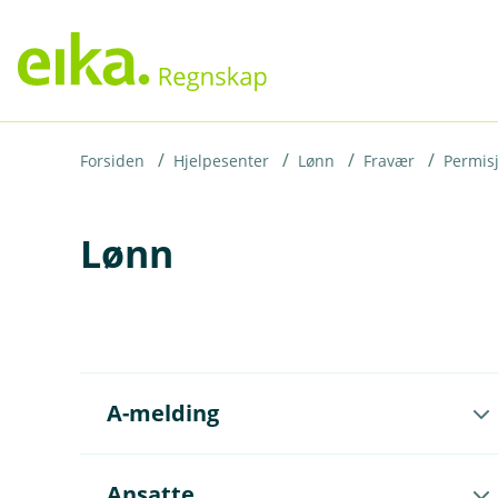
H
o
p
p
i
Forsiden
Hjelpesenter
Lønn
Fravær
Permis
n
Lønn
n
h
o
d
e
Å
t
A-melding
p
n
e
u
Å
Ansatte