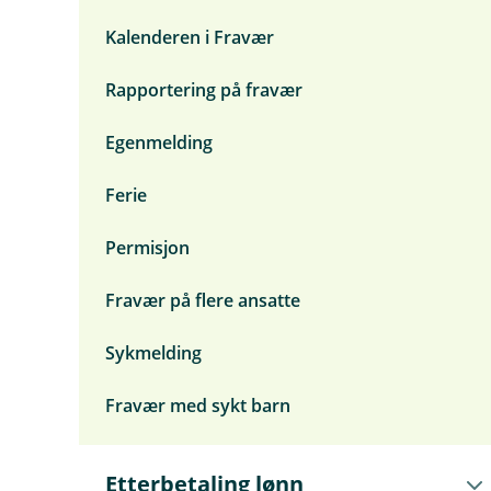
k
d
e
e
o
s
Kalenderen i Fravær
r
n
n
g
i
y
t
i
e
F
Rapportering på fravær
r
v
p
r
o
e
e
a
r
n
v
Egenmelding
a
g
æ
v
e
r
g
Ferie
r
i
f
Permisjon
t
(
a
Fravær på flere ansatte
g
a
)
Sykmelding
Fravær med sykt barn
Å
Etterbetaling lønn