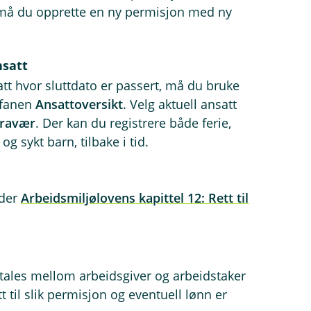
 må du opprette en ny permisjon med ny
nsatt
att hvor sluttdato er passert, må du bruke
fanen
Ansattoversikt
. Velg aktuell ansatt
fravær
. Der kan du registrere både ferie,
 sykt barn, tilbake i tid.
nder
Arbeidsmiljølovens kapittel 12: Rett til
vtales mellom arbeidsgiver og arbeidstaker
ett til slik permisjon og eventuell lønn er