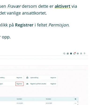
lsen
Fravær
dersom dette er
aktivert
via
 det vanlige ansattkortet.
klikk på
Registrer
i feltet
Permisjon
.
r opp.