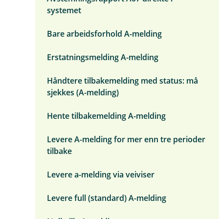
n
systemet
d
e
r
Bare arbeidsforhold A-melding
m
e
Erstatningsmelding A-melding
n
y
A
Håndtere tilbakemelding med status: må
-
sjekkes (A-melding)
m
e
l
Hente tilbakemelding A-melding
d
i
n
Levere A-melding for mer enn tre perioder
g
tilbake
Levere a-melding via veiviser
Levere full (standard) A-melding