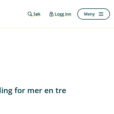
Søk
Logg inn
Meny
ding for mer en tre