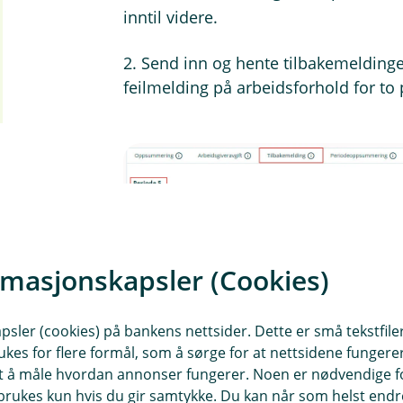
inntil videre.
2. Send inn og hente tilbakemeldingene
feilmelding på arbeidsforhold for to 
rmasjonskapsler (Cookies)
sler (cookies) på bankens nettsider. Dette er små tekstfile
Forstørr bilde
ukes for flere formål, som å sørge for at nettsidene fungerer
samt å måle hvordan annonser fungerer. Noen er nødvendige 
NB!
Etter å ha hentet tilbakemel
rukes kun hvis du gir samtykke. Du kan når som helst endre 
genere nye a-meldinger til alle p