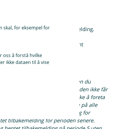
 skal, for eksempel for
ode 3, send inn og hent tilbakemelding.
iode 4, send in a-meldingen og hent
 6 og 7.
 oss å forstå hvilke
r ikke dataen til å vise
g tilbakemelding både for perioden du
etter. Dette er grunnen til at perioden ikke får
ke er feil i perioden. Du trenger ikke å foreta
u imidlertid ønsker en grønn hake på alle
å sende inn en erstatningsmelding for
ntet tilbakemelding for perioden senere.
og hentet tilbakemelding på periode 5 uten