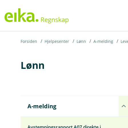
H
o
p
p
i
Forsiden
Hjelpesenter
Lønn
A-melding
Lev
n
Lønn
n
h
o
d
e
Å
t
A-melding
p
n
e
u
Avstemningsrapport A07 direkte i