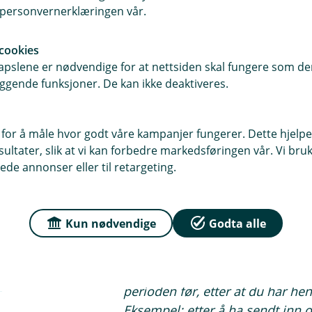
i personvernerklæringen vår.
cookies
pslene er nødvendige for at nettsiden skal fungere som den
3.
Generer ny full a-melding
for peri
ggende funksjoner. De kan ikke deaktiveres.
4. Generer ny full a-melding for per
tilbakemelding. Gjenta for periode 5,
 for å måle hvor godt våre kampanjer fungerer. Dette hjelper
ltater, slik at vi kan forbedre markedsføringen vår. Vi bruke
ede annonser eller til retargeting.
Merk:
Altinn kommer til å gi de
sender inn i tillegg til perioden 
Kun nødvendige
Godta alle
grønn hake til tross for at det ik
deg noe for å løse dette. Hvis d
perioder kan du løse dette ved 
perioden før, etter at du har he
Eksempel: etter å ha sendt inn 