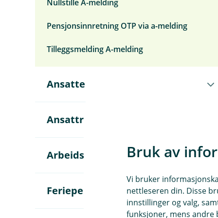
Nullstille A-melding
Pensjonsinnretning OTP via a-melding
Tilleggsmelding A-melding
Å
Ansatte
p
n
e
u
Å
Ansattreskontro
n
p
d
n
e
e
Bruk av info
r
u
Å
Arbeidsgiveravgift (aga)
m
n
p
e
d
n
n
Vi bruker informasjonskap
e
e
y
r
u
Å
Feriepenger
nettleseren din. Disse br
A
m
n
p
innstillinger og valg, 
n
e
d
n
s
funksjoner, mens andre b
n
e
e