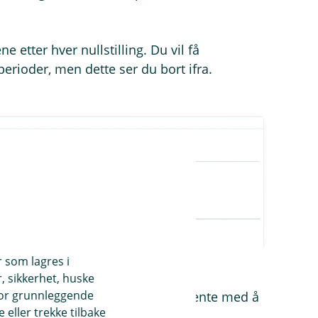
 etter hver nullstilling. Du vil få
perioder, men dette ser du bort ifra.
r som lagres i
, sikkerhet, huske
for grunnleggende
dingen av nullstillingen, må du vente med å
eller trekke tilbake
eriodene er nullstilt.