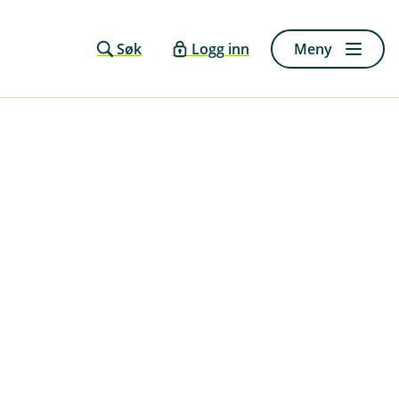
Søk
Logg inn
Meny