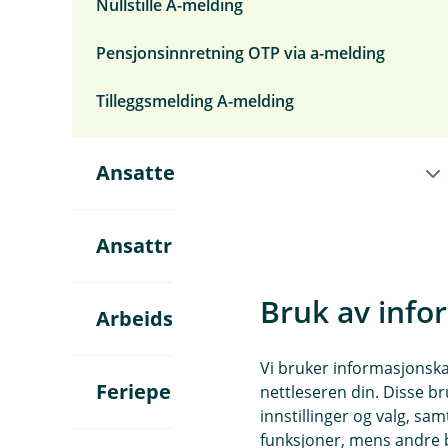
Nullstille A-melding
Pensjonsinnretning OTP via a-melding
Tilleggsmelding A-melding
Å
Ansatte
p
n
e
u
Å
Ansattreskontro
n
p
d
n
e
e
Bruk av info
r
u
Å
Arbeidsgiveravgift (aga)
m
n
p
e
d
n
n
Vi bruker informasjonskap
e
e
y
r
u
Å
Feriepenger
nettleseren din. Disse br
A
m
n
p
innstillinger og valg, 
n
e
d
n
s
funksjoner, mens andre b
n
e
e