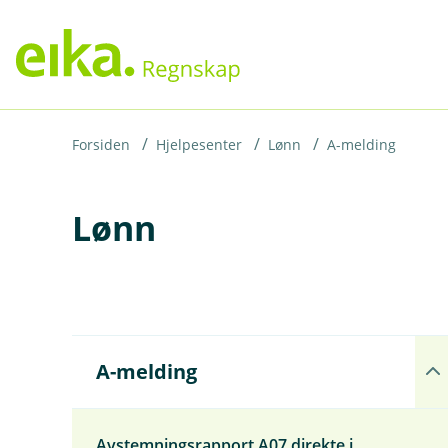
H
o
p
p
i
Forsiden
Hjelpesenter
Lønn
A-melding
n
Lønn
n
h
o
d
e
Å
t
A-melding
p
n
e
u
Avstemningsrapport A07 direkte i