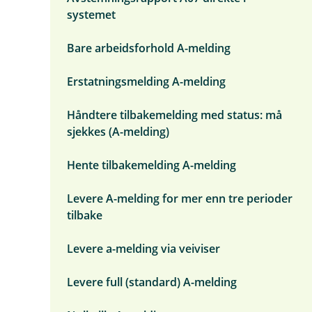
n
systemet
d
e
r
Bare arbeidsforhold A-melding
m
e
Erstatningsmelding A-melding
n
y
A
Håndtere tilbakemelding med status: må
-
sjekkes (A-melding)
m
e
l
Hente tilbakemelding A-melding
d
i
n
Levere A-melding for mer enn tre perioder
g
tilbake
Levere a-melding via veiviser
Levere full (standard) A-melding