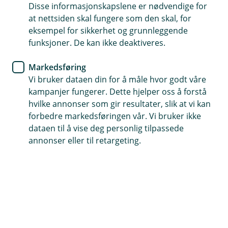
Disse informasjonskapslene er nødvendige for
at nettsiden skal fungere som den skal, for
eksempel for sikkerhet og grunnleggende
funksjoner. De kan ikke deaktiveres.
Markedsføring
Vi bruker dataen din for å måle hvor godt våre
kampanjer fungerer. Dette hjelper oss å forstå
hvilke annonser som gir resultater, slik at vi kan
forbedre markedsføringen vår. Vi bruker ikke
dataen til å vise deg personlig tilpassede
annonser eller til retargeting.
Forstørr bilde
2. Velg fanen
Feriepenger
.
Ignorer grunnbeløpet vil kun
påvirke
arbeidstakere over 60 år
. Ved å