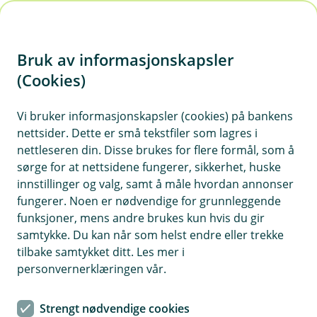
H
o
Bruk av informasjonskapsler
p
p
(Cookies)
i
Lønn
Vi bruker informasjonskapsler (cookies) på bankens
nettsider. Dette er små tekstfiler som lagres i
n
nettleseren din. Disse brukes for flere formål, som å
Vis hjelpemeny
n
sørge for at nettsidene fungerer, sikkerhet, huske
h
innstillinger og valg, samt å måle hvordan annonser
o
fungerer. Noen er nødvendige for grunnleggende
Slik håndterer du feriepenger i
funksjoner, mens andre brukes kun hvis du gir
Lønnsinnstillinger
d
samtykke. Du kan når som helst endre eller trekke
e
tilbake samtykket ditt. Les mer i
t
Sist oppdatert 27.05.2025
personvernerklæringen vår.
1. Gå til
Innstillinger
i toppmenyen og velg
Lønn
.
Strengt nødvendige cookies