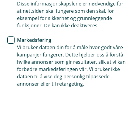
Disse informasjonskapslene er nødvendige for
2. Velg
Lønn – Etterbetaling
og klikk på
Aktiver.
at nettsiden skal fungere som den skal, for
eksempel for sikkerhet og grunnleggende
funksjoner. De kan ikke deaktiveres.
Brukere med rollen
Full tilgang lønn
vil
Markedsføring
automatisk ha tilgang til å
etterbetale
Vi bruker dataen din for å måle hvor godt våre
kampanjer fungerer. Dette hjelper oss å forstå
lønn
med en gang etter aktivering.
hvilke annonser som gir resultater, slik at vi kan
forbedre markedsføringen vår. Vi bruker ikke
dataen til å vise deg personlig tilpassede
annonser eller til retargeting.