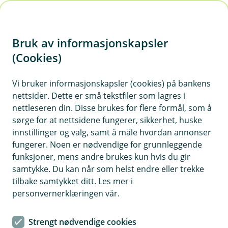
H
o
Bruk av informasjonskapsler
p
p
(Cookies)
i
Lønn
Vi bruker informasjonskapsler (cookies) på bankens
nettsider. Dette er små tekstfiler som lagres i
n
nettleseren din. Disse brukes for flere formål, som å
Vis hjelpemeny
n
sørge for at nettsidene fungerer, sikkerhet, huske
h
innstillinger og valg, samt å måle hvordan annonser
o
fungerer. Noen er nødvendige for grunnleggende
Feilmelding Magnet_Edag-183:
funksjoner, mens andre brukes kun hvis du gir
Avgiftsgrunnlaget er negativt
d
samtykke. Du kan når som helst endre eller trekke
e
tilbake samtykket ditt. Les mer i
t
Sist oppdatert 06.02.2025
personvernerklæringen vår.
Du har oppgitt sum avgiftsgrunnlag for lønn med
Strengt nødvendige cookies
et negativt beløp. Du kan se full gjennomgang av