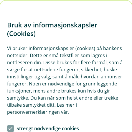
H
o
Bruk av informasjonskapsler
p
p
(Cookies)
i
Lønn
Vi bruker informasjonskapsler (cookies) på bankens
nettsider. Dette er små tekstfiler som lagres i
n
nettleseren din. Disse brukes for flere formål, som å
Vis hjelpemeny
n
sørge for at nettsidene fungerer, sikkerhet, huske
h
innstillinger og valg, samt å måle hvordan annonser
o
fungerer. Noen er nødvendige for grunnleggende
Feilmelding Magnet_Edag-108:
funksjoner, mens andre brukes kun hvis du gir
Opplysninger om arbeidsforhold
d
samtykke. Du kan når som helst endre eller trekke
e
mangler
tilbake samtykket ditt. Les mer i
t
personvernerklæringen vår.
Sist oppdatert 06.02.2025
Strengt nødvendige cookies
Denne meldingen får du fordi a-meldingen