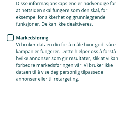
Disse informasjonskapslene er nødvendige for
etterlyser et arbeidsforhold fra forrige periode.
at nettsiden skal fungere som den skal, for
Dette kan blant annet skyldes at det er gjort
eksempel for sikkerhet og grunnleggende
endringer på start- eller sluttdato på aktivt eller
funksjoner. De kan ikke deaktiveres.
inaktivt arbeidsforhold. A-meldingen vil i noen
tilfeller tolke dette som et nytt arbeidsforhold og
Markedsføring
vil derfor sjekke dette opp mot informasjon om
Vi bruker dataen din for å måle hvor godt våre
arbeidsforholdet som var innrapportert i forrige
kampanjer fungerer. Dette hjelper oss å forstå
periode. Dersom det ikke var innberettet noe
hvilke annonser som gir resultater, slik at vi kan
forrige periode vil du få denne feilmeldingen.
forbedre markedsføringen vår. Vi bruker ikke
Feilmeldingen kan også oppstå om man har
dataen til å vise deg personlig tilpassede
innlevert a-melding for en tidligere periode fra
annonser eller til retargeting.
annet lønnssystem.
For å rette opp i denne feilmeldingen må du legge
tilbake informasjonen som er endret på
arbeidsforholdet. Hvis det er avgjørende å få
endret arbeidsforholdet må du vurdere om du bør
sette sluttdato på arbeidsforholdet som innehar