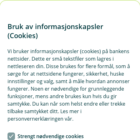
H
o
Bruk av informasjonskapsler
p
p
(Cookies)
i
Lønn
Vi bruker informasjonskapsler (cookies) på bankens
nettsider. Dette er små tekstfiler som lagres i
n
nettleseren din. Disse brukes for flere formål, som å
Vis hjelpemeny
n
sørge for at nettsidene fungerer, sikkerhet, huske
h
innstillinger og valg, samt å måle hvordan annonser
o
fungerer. Noen er nødvendige for grunnleggende
Slik fører du forskjellige
funksjoner, mens andre brukes kun hvis du gir
lønnsintervaller med kategorier
d
samtykke. Du kan når som helst endre eller trekke
e
tilbake samtykket ditt. Les mer i
t
Sist oppdatert 02.04.2025
personvernerklæringen vår.
Dersom noen ansatte har
14-dagers
Strengt nødvendige cookies
lønnsintervall
, mens andre har
månedlig
, kan du