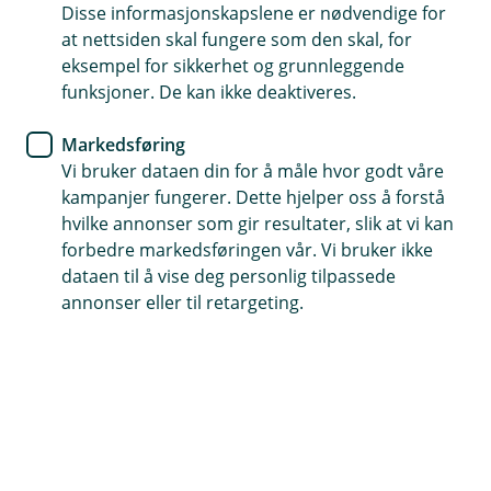
Disse informasjonskapslene er nødvendige for
opprette to kategorier.
at nettsiden skal fungere som den skal, for
eksempel for sikkerhet og grunnleggende
1. Gå til
Innstillinger
i toppmenyen og velg
Lønn
funksjoner. De kan ikke deaktiveres.
2. Klikk på
Kontoer og lønn
Markedsføring
Vi bruker dataen din for å måle hvor godt våre
3. Velg
14-dager
på
Lønnsintervall
kampanjer fungerer. Dette hjelper oss å forstå
hvilke annonser som gir resultater, slik at vi kan
forbedre markedsføringen vår. Vi bruker ikke
dataen til å vise deg personlig tilpassede
annonser eller til retargeting.