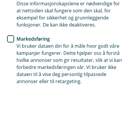
Disse informasjonskapslene er nødvendige for
For deg som er i oppstartsfasen
at nettsiden skal fungere som den skal, for
eksempel for sikkerhet og grunnleggende
For deg som vil lære noe nytt
funksjoner. De kan ikke deaktiveres.
Kom i gang
Markedsføring
Vi bruker dataen din for å måle hvor godt våre
kampanjer fungerer. Dette hjelper oss å forstå
Hjelpen er aldri langt unna
hvilke annonser som gir resultater, slik at vi kan
forbedre markedsføringen vår. Vi bruker ikke
Her kan du utforske et bredt spekter av
dataen til å vise deg personlig tilpassede
annonser eller til retargeting.
hjelpeartikler for å få svar på det du lurer på om
Eika Regnskap.
Artiklene i Hjelpesenteret er delt inn i ulike kategorier
som skal gjøre det enklere for deg å navigere deg fram
til informasjonen du trenger – enten du er nybegynner