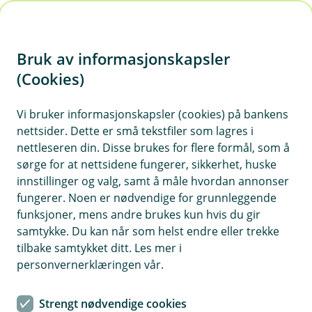
H
o
Bruk av informasjonskapsler
p
p
(Cookies)
i
Vi bruker informasjonskapsler (cookies) på bankens
nettsider. Dette er små tekstfiler som lagres i
n
nettleseren din. Disse brukes for flere formål, som å
n
sørge for at nettsidene fungerer, sikkerhet, huske
h
innstillinger og valg, samt å måle hvordan annonser
o
fungerer. Noen er nødvendige for grunnleggende
funksjoner, mens andre brukes kun hvis du gir
d
samtykke. Du kan når som helst endre eller trekke
e
tilbake samtykket ditt. Les mer i
t
Hjelpesenter – Eika Regnskap
personvernerklæringen vår.
For deg som fører regnskap selv
Strengt nødvendige cookies