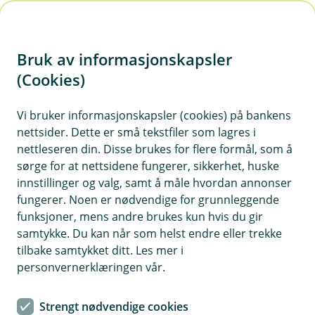
H
o
Bruk av informasjonskapsler
p
p
(Cookies)
i
Tips og triks
Vi bruker informasjonskapsler (cookies) på bankens
nettsider. Dette er små tekstfiler som lagres i
n
nettleseren din. Disse brukes for flere formål, som å
Vis hjelpemeny
n
sørge for at nettsidene fungerer, sikkerhet, huske
h
innstillinger og valg, samt å måle hvordan annonser
o
fungerer. Noen er nødvendige for grunnleggende
Nytt på lønn i 2026
funksjoner, mens andre brukes kun hvis du gir
d
samtykke. Du kan når som helst endre eller trekke
Sist oppdatert 03.06.2026
e
tilbake samtykket ditt. Les mer i
t
personvernerklæringen vår.
Fra 1. januar 2026 var det flere viktige endringer
som trådte i kraft. Disse endringene påvirker
lønnskjøring, rapportering og betaling av
Strengt nødvendige cookies