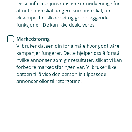
skattetrekk. Her er en oversikt over de viktigste
Disse informasjonskapslene er nødvendige for
tingene som er lansert i regnskapsprogrammet.
at nettsiden skal fungere som den skal, for
eksempel for sikkerhet og grunnleggende
Altinn 3.0 - Systembruker
funksjoner. De kan ikke deaktiveres.
Systembruker er en av to løsninger for å
Markedsføring
koble økonomisystemet mot Altinn 3.0.
Vi bruker dataen din for å måle hvor godt våre
Les mer
kampanjer fungerer. Dette hjelper oss å forstå
hvilke annonser som gir resultater, slik at vi kan
Altinn 3.0 -Klientredigering
forbedre markedsføringen vår. Vi bruker ikke
Kientdelegering brukes når et
dataen til å vise deg personlig tilpassede
regnskapsbyrå allerede har en
annonser eller til retargeting.
systembruker og ønsker å knytte sine
klienter til denne tilgangen for å samhandle
med Altinn på deres vegne.
Les mer
A-meldingen er flyttet fra Altinn 2.0 til Altinn
3.0