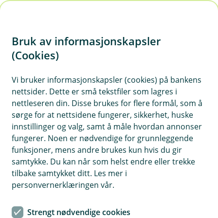
H
o
Bruk av informasjonskapsler
p
p
(Cookies)
i
Tips og triks
Vi bruker informasjonskapsler (cookies) på bankens
nettsider. Dette er små tekstfiler som lagres i
n
nettleseren din. Disse brukes for flere formål, som å
Vis hjelpemeny
n
sørge for at nettsidene fungerer, sikkerhet, huske
h
innstillinger og valg, samt å måle hvordan annonser
o
fungerer. Noen er nødvendige for grunnleggende
Endringer i rapportering av
funksjoner, mens andre brukes kun hvis du gir
ansettelsesformer fra 2025
d
samtykke. Du kan når som helst endre eller trekke
e
tilbake samtykket ditt. Les mer i
Følgende ansettelsesformene finnes nå:
t
personvernerklæringen vår.
Fast ansatt
Fast ansatt og utleid (ny)
Strengt nødvendige cookies