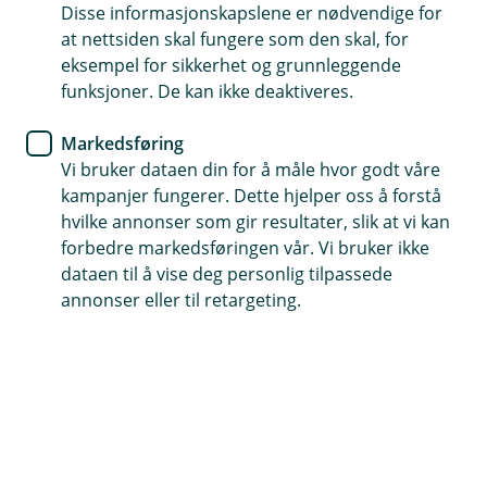
Disse informasjonskapslene er nødvendige for
Midlertidig ansatt
at nettsiden skal fungere som den skal, for
Midlertidig ansatt og utleid (ny)
eksempel for sikkerhet og grunnleggende
Midlertidig ansatt som tilkallingsvikar (ny)
funksjoner. De kan ikke deaktiveres.
Markedsføring
Vi bruker dataen din for å måle hvor godt våre
kampanjer fungerer. Dette hjelper oss å forstå
Hva skal til for å være utleid?
hvilke annonser som gir resultater, slik at vi kan
Hvis det fremgår av arbeidsavtalen til den
forbedre markedsføringen vår. Vi bruker ikke
ansatte at
utleie til kunder eller
dataen til å vise deg personlig tilpassede
oppdragsgivere er en del av stillingen
, skal
annonser eller til retargeting.
den ansatte rapporteres som
utleid
. Dette
gjelder
uavhengig
av om den ansatte faktisk
har vært utleid til en annen virksomhet i den
aktuelle perioden. Hvis den ansatte har
perioder uten oppdrag hos en kunde eller
oppdragsgiver, skal du
ikke
endre
ansettelsesformen til fast ansatt eller