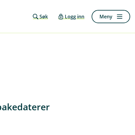
Søk
Logg inn
Meny
lbakedaterer