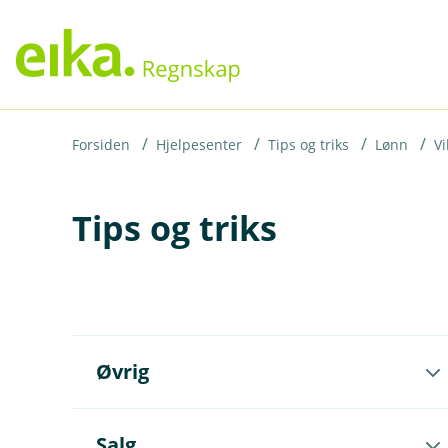
H
o
p
p
i
Forsiden
Hjelpesenter
Tips og triks
Lønn
Vi
n
Tips og triks
n
h
o
d
e
Å
t
Øvrig
p
n
e
u
Å
Salg