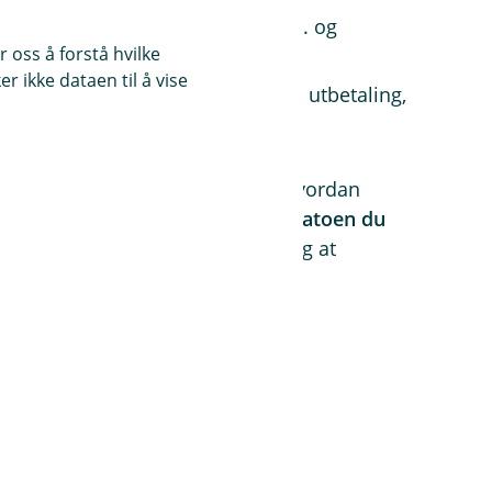
fra 1.–31., kan du lønne fra 26.–25. og
 oss å forstå hvilke
te dato i måneden.
r ikke dataen til å vise
 mellom lønnsperiode og faktisk utbetaling,
 betalingsfristen.
nes flere løsninger, avhengig av hvordan
. Det viktigste er at
utbetalingsdatoen du
ske datoen pengene utbetales
, og at