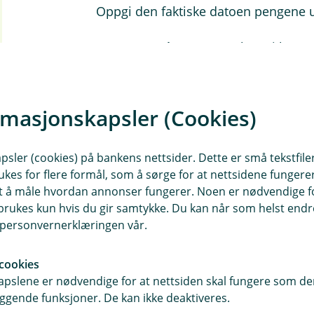
Oppgi den faktiske datoen pengene ut
Konsekvens
Dette kan gi laver
praksis. Fordi feriepengegrunnl
opptjeningsåret vil feriepengeg
feriepengene når de slutter.
rmasjonskapsler (Cookies)
Tips:
Husk å
periodisere lønnen
rik
sler (cookies) på bankens nettsider. Dette er små tekstfile
ukes for flere formål, som å sørge for at nettsidene fungerer
kostnadsføring.
samt å måle hvordan annonser fungerer. Noen er nødvendige 
rukes kun hvis du gir samtykke. Du kan når som helst endre 
i personvernerklæringen vår.
2: Forskyv lønnsperioden
cookies
Forskyve utbetalingsdato og lønnspe
pslene er nødvendige for at nettsiden skal fungere som den
bedre sammen.
ggende funksjoner. De kan ikke deaktiveres.