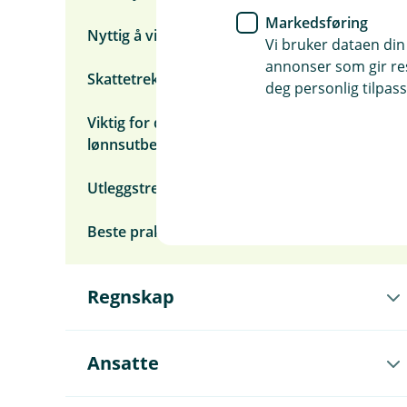
Markedsføring
Nyttig å vite om skattefrie organisasjoner
Vi bruker dataen din
annonser som gir resu
Skattetrekkskonto avvikles i 2026
deg personlig tilpass
Viktig for deg som tilbakedaterer
lønnsutbetalinger
Utleggstrekk skattekrav
Beste praksis i Lønnsmodulen (video)
Å
Regnskap
p
n
e
u
Å
Ansatte
n
p
d
n