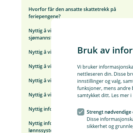
Hvorfor får den ansatte skattetrekk på
feriepengene?
Nyttig å vite om sjøfolk og
sjømannsfradrag
Bruk av info
Nyttig å vite om bidragstrekk
Nyttig å vite om folketrygdens grunnbeløp
Vi bruker informasjonskap
nettleseren din. Disse br
Nyttig å vite om lønn etter dødsfall
innstillinger og valg, 
funksjoner, mens andre b
Nyttig å vite om trekk med saldo
samtykket ditt. Les mer 
Nyttig informasjon om fiskere, lott og hyre
Strengt nødvendige 
Disse informasjonska
Nyttig informasjon ved bytte av
sikkerhet og grunnle
lønnssystem