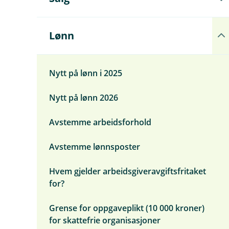
n
p
d
n
e
e
r
u
Å
Lønn
m
n
p
e
d
n
n
e
e
y
r
u
Nytt på lønn i 2025
Ø
m
n
v
e
d
r
Nytt på lønn 2026
n
e
i
y
r
g
S
m
Avstemme arbeidsforhold
a
e
l
n
g
y
Avstemme lønnsposter
L
ø
Hvem gjelder arbeidsgiveravgiftsfritaket
n
n
for?
Grense for oppgaveplikt (10 000 kroner)
for skattefrie organisasjoner