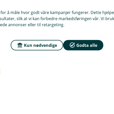
Eksempel:
I stedet for å lønne 
 for å måle hvor godt våre kampanjer fungerer. Dette hjelper
utbetale lønn den 25. eller sis
ltater, slik at vi kan forbedre markedsføringen vår. Vi bruke
Fordel:
Dette gir bedre samsvar
ede annonser eller til retargeting.
og gjør det enklere å overholde
Dette er bare to eksempler – det fin
Kun nødvendige
Godta alle
lønnskjøringen er organisert hos dere
rapporterer stemmer med den fakti
forskuddstrekket betales i tide.