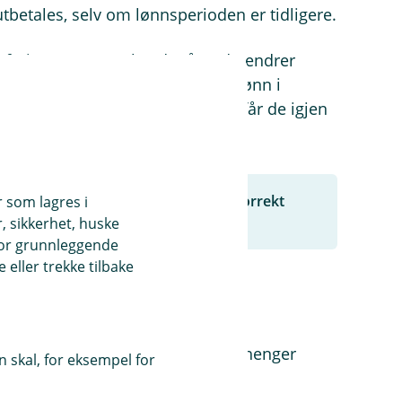
betales, selv om lønnsperioden er tidligere.
e feriepengegrunnlag det året du endrer
aget beregnes ut fra rapportert lønn i
runnlaget forskyves. Enkelt sagt får de igjen
tig i regnskapet for å opprettholde korrekt
r som lagres i
, sikkerhet, huske
for grunnleggende
eller trekke tilbake
riode med noen dager slik at de henger
 skal, for eksempel for