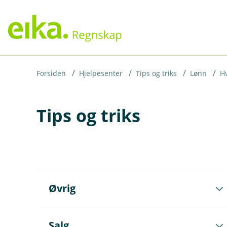
H
o
p
p
i
Forsiden
Hjelpesenter
Tips og triks
Lønn
Hv
n
Tips og triks
n
h
o
d
e
Å
t
Øvrig
p
n
e
u
Å
Salg