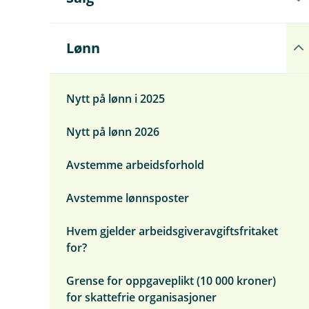
n
p
d
n
e
e
r
u
Å
Lønn
m
n
p
e
d
n
n
e
e
y
r
u
Nytt på lønn i 2025
Ø
m
n
v
e
d
r
Nytt på lønn 2026
n
e
i
y
r
g
S
m
Avstemme arbeidsforhold
a
e
l
n
g
y
Avstemme lønnsposter
L
ø
Hvem gjelder arbeidsgiveravgiftsfritaket
n
n
for?
Grense for oppgaveplikt (10 000 kroner)
for skattefrie organisasjoner