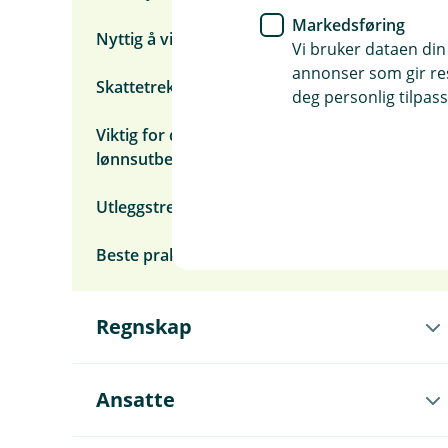
Markedsføring
Nyttig å vite om skattefrie organisasjoner
Vi bruker dataen din
annonser som gir resu
Skattetrekkskonto avvikles i 2026
deg personlig tilpass
Viktig for deg som tilbakedaterer
lønnsutbetalinger
Utleggstrekk skattekrav
Beste praksis i Lønnsmodulen (video)
Å
Regnskap
p
n
e
u
Å
Ansatte
n
p
d
n