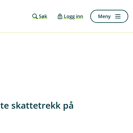
Søk
Logg inn
Meny
te skattetrekk på