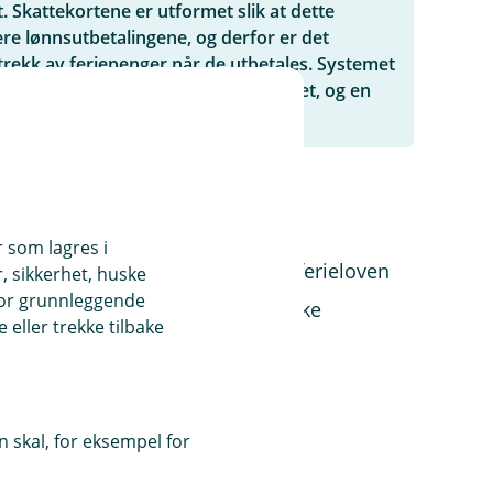
. Skattekortene er utformet slik at dette
re lønnsutbetalingene, og derfor er det
etrekk av feriepenger når de utbetales. Systemet
rt slik at skattetrekket blir innberettet, og en
kk for…
r som lagres i
rieåret
og som er beregnet etter ferieloven
, sikkerhet, huske
for grunnleggende
ffavtale
så lenge feriepengene ikke
eller trekke tilbake
egrunnlaget
 skal, for eksempel for