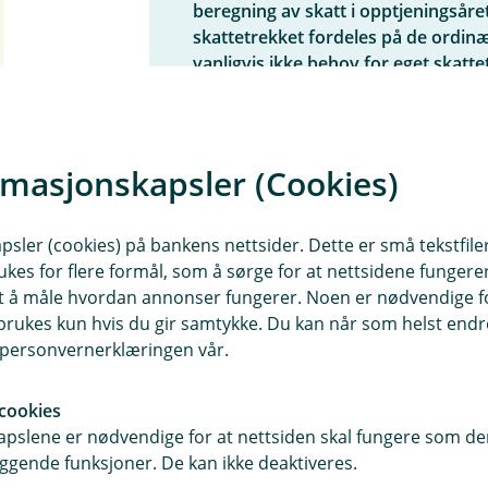
beregning av skatt i opptjeningsåret
skattetrekket fordeles på de ordinæ
vanligvis ikke behov for eget skatt
vil hjelpe deg å velge korrekt lønnsa
ansatt unngår restskatt.
rmasjonskapsler (Cookies)
Systemet vil
ikke
foreta forskuddstre
sler (cookies) på bankens nettsider. Dette er små tekstfile
feriepenger som
utbetales i fe
ukes for flere formål, som å sørge for at nettsidene fungerer
samt å måle hvordan annonser fungerer. Noen er nødvendige 
feriepenger
beregnet etter tari
rukes kun hvis du gir samtykke. Du kan når som helst endre 
overstiger
12,34%
av feriepeng
i personvernerklæringen vår.
cookies
pslene er nødvendige for at nettsiden skal fungere som den
ggende funksjoner. De kan ikke deaktiveres.