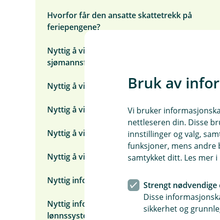
Hvorfor får den ansatte skattetrekk på
feriepengene?
Nyttig å vite om sjøfolk og
sjømannsfradrag
Bruk av info
Nyttig å vite om bidragstrekk
Nyttig å vite om folketrygdens grunnbeløp
Vi bruker informasjonskap
nettleseren din. Disse br
Nyttig å vite om lønn etter dødsfall
innstillinger og valg, 
funksjoner, mens andre b
Nyttig å vite om trekk med saldo
samtykket ditt. Les mer 
Nyttig informasjon om fiskere, lott og hyre
Strengt nødvendige 
Disse informasjonska
Nyttig informasjon ved bytte av
sikkerhet og grunnle
lønnssystem