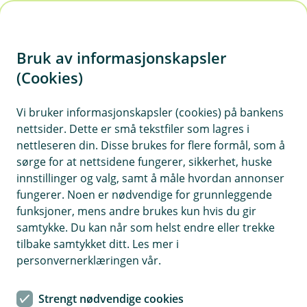
H
o
Bruk av informasjonskapsler
p
p
(Cookies)
i
Nytt i regnskapsprogrammet
Vi bruker informasjonskapsler (cookies) på bankens
nettsider. Dette er små tekstfiler som lagres i
n
Her kan du holde deg oppdatert på siste nytt i
nettleseren din. Disse brukes for flere formål, som å
n
regnskapsprogrammet – endringer, forbedringer
sørge for at nettsidene fungerer, sikkerhet, huske
h
og nye funksjoner.
innstillinger og valg, samt å måle hvordan annonser
o
fungerer. Noen er nødvendige for grunnleggende
funksjoner, mens andre brukes kun hvis du gir
Vis hjelpemeny
d
samtykke. Du kan når som helst endre eller trekke
e
tilbake samtykket ditt. Les mer i
t
personvernerklæringen vår.
Strengt nødvendige cookies