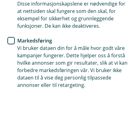
prosjekt og avdeling. I tillegg kan du legge til
Disse informasjonskapslene er nødvendige for
egendefinerte dimensjoner som for eksempel
at nettsiden skal fungere som den skal, for
lokasjon.
eksempel for sikkerhet og grunnleggende
funksjoner. De kan ikke deaktiveres.
Opprette ny dimensjon
1. Gå til
Innstillinger
i toppmenyen og klikk på
Markedsføring
Dimensjoner.
Vi bruker dataen din for å måle hvor godt våre
kampanjer fungerer. Dette hjelper oss å forstå
hvilke annonser som gir resultater, slik at vi kan
forbedre markedsføringen vår. Vi bruker ikke
dataen til å vise deg personlig tilpassede
annonser eller til retargeting.
Forstørr bilde
2. Klikk på
Ny dimensjon.