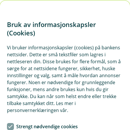
H
o
Bruk av informasjonskapsler
p
p
(Cookies)
i
Regnskap
Vi bruker informasjonskapsler (cookies) på bankens
nettsider. Dette er små tekstfiler som lagres i
n
nettleseren din. Disse brukes for flere formål, som å
Vis hjelpemeny
n
sørge for at nettsidene fungerer, sikkerhet, huske
h
innstillinger og valg, samt å måle hvordan annonser
o
fungerer. Noen er nødvendige for grunnleggende
Slik oppretter du en ny dimensjon
funksjoner, mens andre brukes kun hvis du gir
d
samtykke. Du kan når som helst endre eller trekke
Sist oppdatert 12.04.2024
e
tilbake samtykket ditt. Les mer i
t
personvernerklæringen vår.
✦ Krever pakken Komplett.
Som standard har systemet to dimensjoner:
Strengt nødvendige cookies