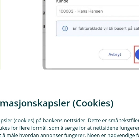
Forstørr bilde
4. Klikk på fanen
Solgte
for å finne s
rmasjonskapsler (Cookies)
sler (cookies) på bankens nettsider. Dette er små tekstfile
ukes for flere formål, som å sørge for at nettsidene fungerer
samt å måle hvordan annonser fungerer. Noen er nødvendige 