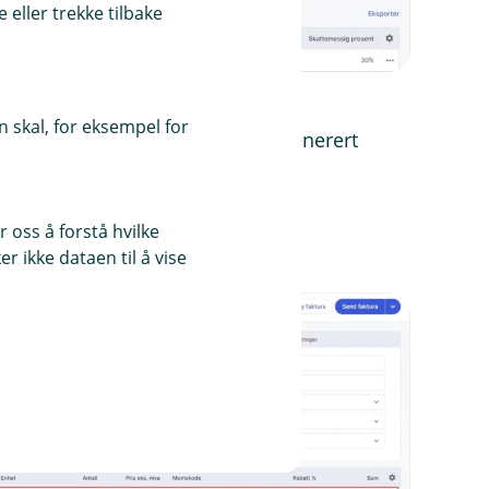
eller trekke tilbake
 skal, for eksempel for
aktura
. Du vil nå finne en autogenerert
 oss å forstå hvilke
r ikke dataen til å vise