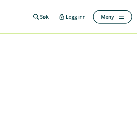
Søk
Logg inn
Meny