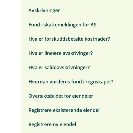
n
e
i
t
ø
e
d
s
n
a
k
Avskrivninger
n
e
t
g
t
p
y
r
å
o
å
B
m
Fond i skattemeldingen for AS
e
g
b
u
e
n
b
i
d
n
d
a
l
s
y
Hva er forskuddsbetalte kostnader?
e
l
a
j
E
)
a
g
e
i
n
o
Hva er lineære avskrivinger?
t
e
s
g
t
n
e
k
d
Hva er saldoavskrivninger?
o
e
n
l
t
e
Hvordan vurderes fond i regnskapet?
o
r
Oversiktsbildet for eiendeler
Registrere eksisterende eiendel
Registrere ny eiendel