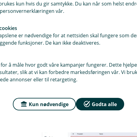
rukes kun hvis du gir samtykke. Du kan når som helst endre 
i personvernerklæringen vår.
Forstørr bilde
cookies
pslene er nødvendige for at nettsiden skal fungere som den
5. Gå til
Salg
i venstremenyen og til
F
ggende funksjoner. De kan ikke deaktiveres.
faktura med salg av eiendelen.
6. Klikk på
Send faktura
.
 for å måle hvor godt våre kampanjer fungerer. Dette hjelper
ltater, slik at vi kan forbedre markedsføringen vår. Vi bruke
ede annonser eller til retargeting.
Kun nødvendige
Godta alle