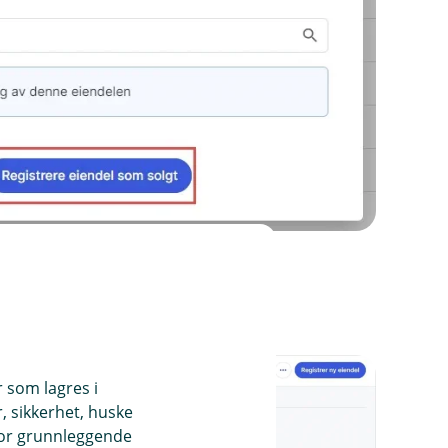
olgte eiendeler.
r som lagres i
, sikkerhet, huske
for grunnleggende