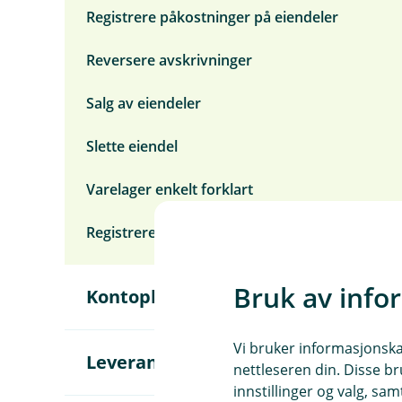
Registrere påkostninger på eiendeler
Reversere avskrivninger
Salg av eiendeler
Slette eiendel
Varelager enkelt forklart
Registrere eiendel som kjøretøy
Bruk av info
Å
Kontoplan
p
n
e
Vi bruker informasjonskap
u
Å
Leverandør
nettleseren din. Disse br
n
p
d
innstillinger og valg, 
n