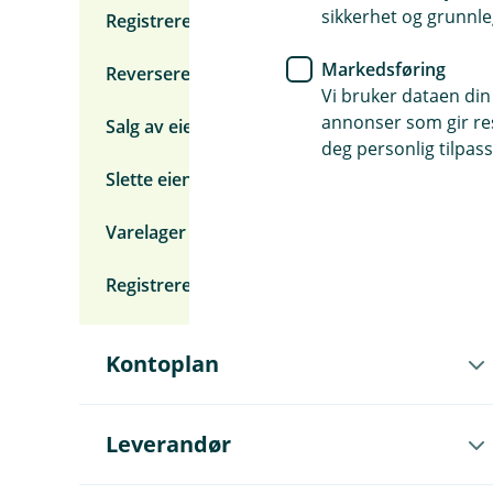
sikkerhet og grunnle
Registrere påkostninger på eiendeler
Markedsføring
Reversere avskrivninger
Vi bruker dataen din
annonser som gir resu
Salg av eiendeler
deg personlig tilpass
Slette eiendel
Varelager enkelt forklart
Registrere eiendel som kjøretøy
Å
Kontoplan
p
n
e
u
Å
Leverandør
n
p
d
n