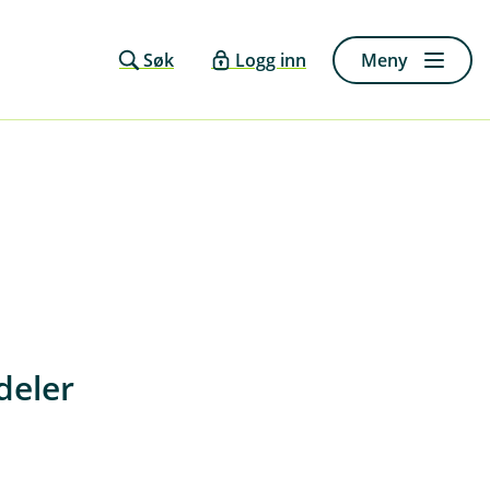
Søk
Logg inn
Meny
deler