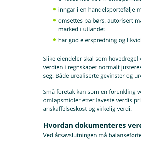
inngår i en handelsportefølje 
omsettes på børs, autorisert ma
marked i utlandet
har god eierspredning og likvid
Slike eiendeler skal som hovedregel vu
verdien i regnskapet normalt juster
seg. Både urealiserte gevinster og ur
Små foretak kan som en forenkling v
omløpsmidler etter laveste verdis prin
anskaffelseskost og virkelig verdi.
Hvordan dokumenteres verdi
Ved årsavslutningen må balanseført