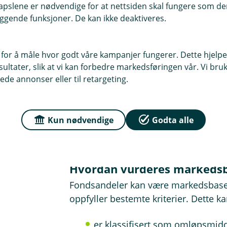
pslene er nødvendige for at nettsiden skal fungere som den
Fond som klassifiseres som finansiel
ggende funksjoner. De kan ikke deaktiveres.
plasseringer. Dette kan for eksempel
overskuddslikviditet eller med sikte 
 for å måle hvor godt våre kampanjer fungerer. Dette hjelper
Slike fond vurderes som hovedregel ti
ltater, slik at vi kan forbedre markedsføringen vår. Vi bruke
verdi. Det betyr at fondet må nedskri
ede annonser eller til retargeting.
anskaffelseskost. Dersom virkelig verd
nedskriving som hovedregel reverser
Kun nødvendige
Godta alle
Dersom fondet er kjøpt med formål om
å klassifisere det som finansielt anl
Hvordan vurderes markedsba
Fondsandeler kan være markedsbase
oppfyller bestemte kriterier. Dette k
er klassifisert som omløpsmid