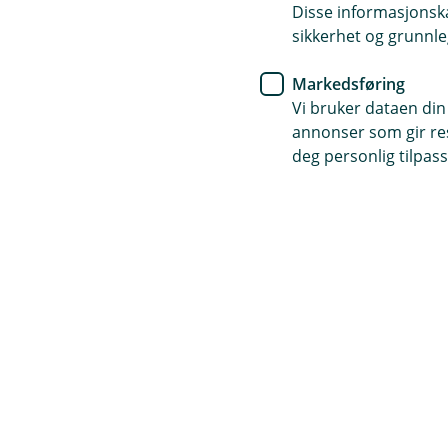
a
i
n
Disse informasjonska
k
a
s
sikkerhet og grunnle
t
v
k
u
g
a
r
i
p
Markedsføring
a
f
s
Vi bruker dataen din
t
i
annonser som gir resu
n
n
deg personlig tilpass
s
t
i
l
l
i
n
g
e
r