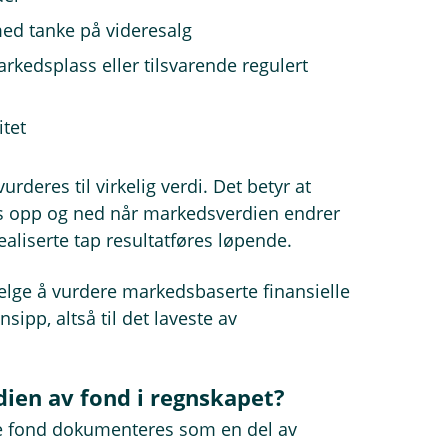
med tanke på videresalg
rkedsplass eller tilsvarende regulert
itet
rderes til virkelig verdi. Det betyr at
es opp og ned når markedsverdien endrer
ealiserte tap resultatføres løpende.
elge å vurdere markedsbaserte finansielle
sipp, altså til det laveste av
en av fond i regnskapet?
e fond dokumenteres som en del av