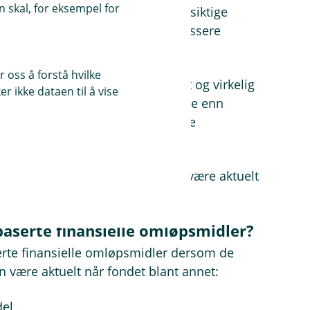
 skal, for eksempel for
le omløpsmidler, er normalt kortsiktige
 være fond som er kjøpt for å plassere
på avkastning på kortere sikt.
 oss å forstå hvilke
l det laveste av anskaffelseskost og virkelig
r ikke dataen til å vise
ves dersom virkelig verdi er lavere enn
i senere øker igjen, skal tidligere
es.
 langsiktig eie, kan det likevel være aktuelt
eggsmiddel.
serte finansielle omløpsmidler?
rte finansielle omløpsmidler dersom de
an være aktuelt når fondet blant annet:
del