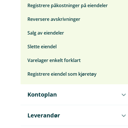
Registrere påkostninger på eiendeler
Reversere avskrivninger
Salg av eiendeler
Slette eiendel
Varelager enkelt forklart
Registrere eiendel som kjøretøy
Å
Kontoplan
p
n
e
u
Å
Leverandør
n
p
d
n