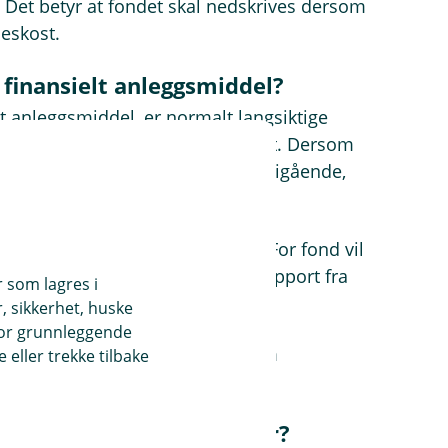
. Det betyr at fondet skal nedskrives dersom
seskost.
finansielt anleggsmiddel?
t anleggsmiddel, er normalt langsiktige
om hovedregel til anskaffelseskost. Dersom
erdi, og verdifallet ikke anses forbigående,
dere om fondet har falt i verdi. For fond vil
arkedsverdi, årsoppgave eller rapport fra
r som lagres i
.
, sikkerhet, huske
for grunnleggende
en, skal tidligere nedskriving som
eller trekke tilbake
finansielle omløpsmidler?