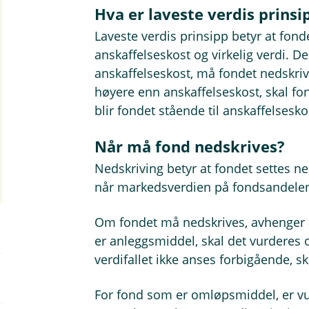
Hva er laveste verdis prinsi
Laveste verdis prinsipp betyr at fonde
anskaffelseskost og virkelig verdi. D
anskaffelseskost, må fondet nedskriv
høyere enn anskaffelseskost, skal fo
blir fondet stående til anskaffelsesko
Når må fond nedskrives?
Nedskriving betyr at fondet settes ne
når markedsverdien på fondsandelene 
Om fondet må nedskrives, avhenger a
er anleggsmiddel, skal det vurderes 
verdifallet ikke anses forbigående, s
For fond som er omløpsmiddel, er vu