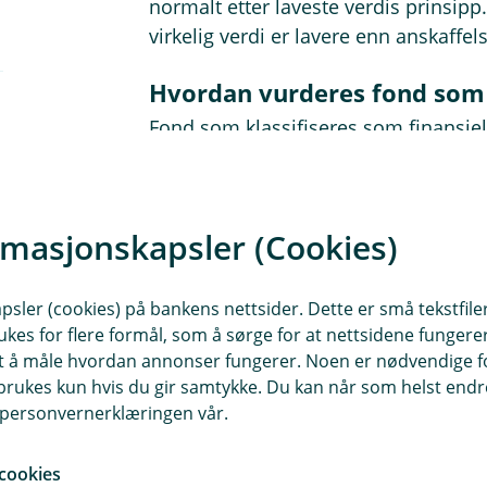
normalt etter laveste verdis prinsipp
virkelig verdi er lavere enn anskaffel
Hvordan vurderes fond som 
Fond som klassifiseres som finansiel
investeringer. Slike fond vurderes s
virkelig verdi er lavere enn bokført v
må fondet nedskrives.
rmasjonskapsler (Cookies)
Ved årsavslutningen bør foretaket vur
vurderingen ofte kunne baseres på m
sler (cookies) på bankens nettsider. Dette er små tekstfile
fondsleverandør eller kapitalforvalter
ukes for flere formål, som å sørge for at nettsidene fungerer
samt å måle hvordan annonser fungerer. Noen er nødvendige 
Dersom virkelig verdi senere øker igj
rukes kun hvis du gir samtykke. Du kan når som helst endre 
i personvernerklæringen vår.
hovedregel reverseres.
Hvordan vurderes fond som 
cookies