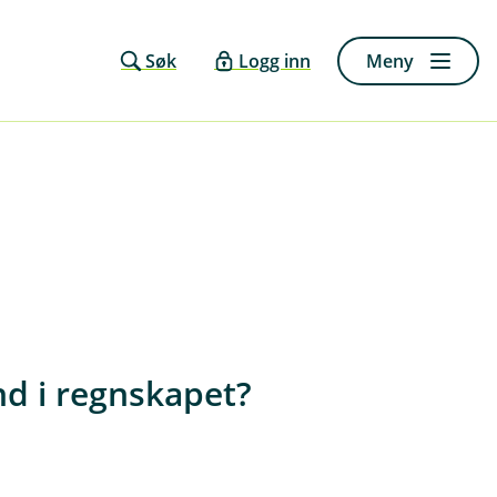
Søk
Logg inn
Meny
d i regnskapet?