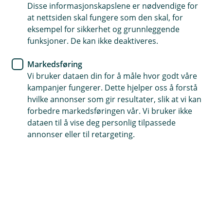
Disse informasjonskapslene er nødvendige for
forening.
at nettsiden skal fungere som den skal, for
eksempel for sikkerhet og grunnleggende
Før du tar i bruk systemet, kan det være lurt å
funksjoner. De kan ikke deaktiveres.
gjøre noen enkle tilpasninger i kontoplanen, slik at
den passer bedre for laget eller foreningen. I
Markedsføring
denne artikkelen viser vi hvordan du…
Vi bruker dataen din for å måle hvor godt våre
kampanjer fungerer. Dette hjelper oss å forstå
…finner og tilpasser
kontoplanen
hvilke annonser som gir resultater, slik at vi kan
forbedre markedsføringen vår. Vi bruker ikke
…importerer
idrettslagets kontoplan
dataen til å vise deg personlig tilpassede
…setter opp riktige salgskontoer
for
annonser eller til retargeting.
medlems- og treningsavgifter.
La oss sette i gang!
Kontoplan
Gå til
Regnskap
i venstremenyen og