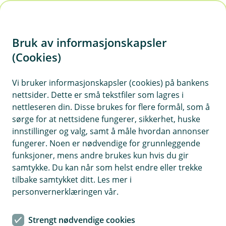
H
o
Bruk av informasjonskapsler
p
p
(Cookies)
i
Kom i gang
Vi bruker informasjonskapsler (cookies) på bankens
nettsider. Dette er små tekstfiler som lagres i
n
Alt du trenger for å komme i gang
nettleseren din. Disse brukes for flere formål, som å
n
sørge for at nettsidene fungerer, sikkerhet, huske
h
Vis hjelpemeny
innstillinger og valg, samt å måle hvordan annonser
o
fungerer. Noen er nødvendige for grunnleggende
funksjoner, mens andre brukes kun hvis du gir
d
samtykke. Du kan når som helst endre eller trekke
Kontoplan for lag og forening
e
tilbake samtykket ditt. Les mer i
t
personvernerklæringen vår.
Sist oppdatert 03.03.2026
Strengt nødvendige cookies
Gjelder for kunder med pakken
Lag og