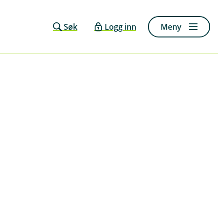
Søk
Logg inn
Meny