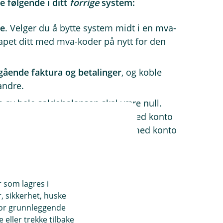
e følgende i ditt
forrige
system:
de
. Velger du å bytte system midt i en mva-
apet ditt med mva-koder på nytt for den
ående faktura og betalinger
, og koble
andre.
av hele saldobalansen skal være null.
på kunde skal stemme overens med konto
 poster leverandør skal stemme med konto
r som lagres i
, sikkerhet, huske
du dette i vårt system:
for grunnleggende
eller trekke tilbake