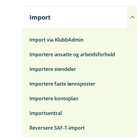
n
e
u
Å
Import
n
p
d
n
e
e
r
u
Import via KlubbAdmin
m
n
e
d
Importere ansatte og arbeidsforhold
n
e
y
r
G
m
Importere eiendeler
e
e
n
n
e
y
Importere faste lønnsposter
r
I
e
m
Importere kontoplan
l
p
t
o
r
Importsentral
t
Reversere SAF-T-import