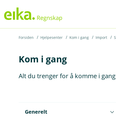
H
o
p
p
i
Forsiden
Hjelpesenter
Kom i gang
Import
S
n
Kom i gang
n
h
o
Alt du trenger for å komme i gang
d
e
t
Å
Generelt
p