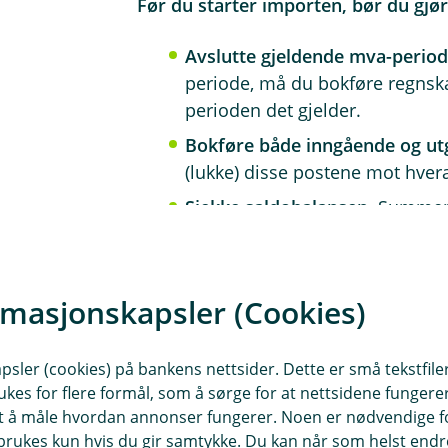
Før du starter importen, bør du gjør
Avslutte gjeldende mva-perio
periode, må du bokføre regnsk
perioden det gjelder.
Bokføre både inngående og utg
(lukke) disse postene mot hver
Sjekke saldobalansen
. Summen 
Totalsummen av åpne poster 
1500 i saldobalansen, og åpne
2400 i saldobalansen.
rmasjonskapsler (Cookies)
sler (cookies) på bankens nettsider. Dette er små tekstfile
ukes for flere formål, som å sørge for at nettsidene fungerer
Når du er klar for å importere, gjør 
samt å måle hvordan annonser fungerer. Noen er nødvendige 
rukes kun hvis du gir samtykke. Du kan når som helst endre 