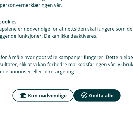
1. Start veiviseren for import. Klikk 
i personvernerklæringen vår.
velg
Importsentral
og
SAF-T import
cookies
2. Klikk på
Importer
og følg veiviser
pslene er nødvendige for at nettsiden skal fungere som den
først.
Øverst i denne artikkelen kan 
ggende funksjoner. De kan ikke deaktiveres.
3. Hvis du skal importere
flere
år, er
hake ☑ for de samme valgene i hve
 for å måle hvor godt våre kampanjer fungerer. Dette hjelper
ltater, slik at vi kan forbedre markedsføringen vår. Vi bruke
Før selskapet tas i bruk etter importe
ede annonser eller til retargeting.
mot forrige regnskapssystem.
Import
viktig at eventuelle feil oppdages 
som ikke kan korrigeres, må du starte 
Kun nødvendige
Godta alle
satt opp integrasjoner og automatisert
som må føres på nytt.