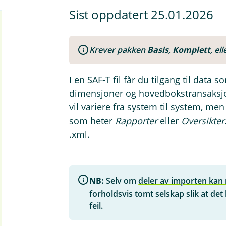
Sist oppdatert 25.01.2026
Krever pakken
Basis
,
Komplett
, el
I en SAF-T fil får du tilgang til dat
dimensjoner og hovedbokstransaksjon
vil variere fra system til system, me
som heter
Rapporter
eller
Oversikter
.xml.
NB:
Selv om
deler av importen kan
forholdsvis tomt selskap slik at det
feil.