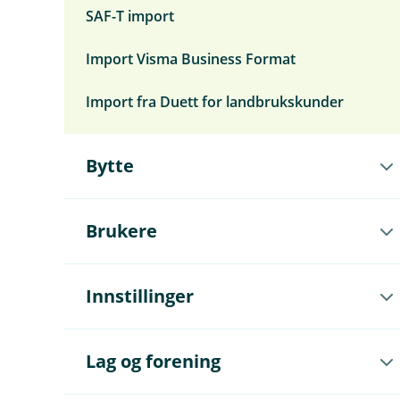
SAF-T import
Import Visma Business Format
Import fra Duett for landbrukskunder
Å
Bytte
p
n
e
u
Å
Brukere
n
p
d
n
e
e
r
u
Å
Innstillinger
m
n
p
e
d
n
n
e
e
y
r
u
Å
Lag og forening
B
m
n
p
y
e
d
n