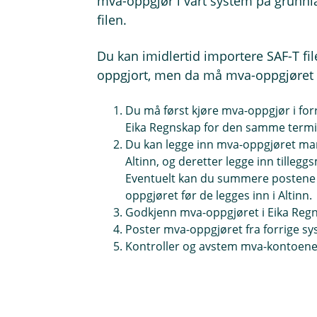
mva-oppgjør i vårt system på grunnl
filen.
Du kan imidlertid importere SAF-T fil
oppgjort, men da må mva-oppgjøret i
Du må først kjøre mva-oppgjør i for
Eika Regnskap for den samme term
Du kan legge inn mva-oppgjøret ma
Altinn, og deretter legge inn tilleg
Eventuelt kan du summere postene f
oppgjøret før de legges inn i Altinn.
Godkjenn mva-oppgjøret i Eika Reg
Poster mva-oppgjøret fra forrige sy
Kontroller og avstem mva-kontoene 