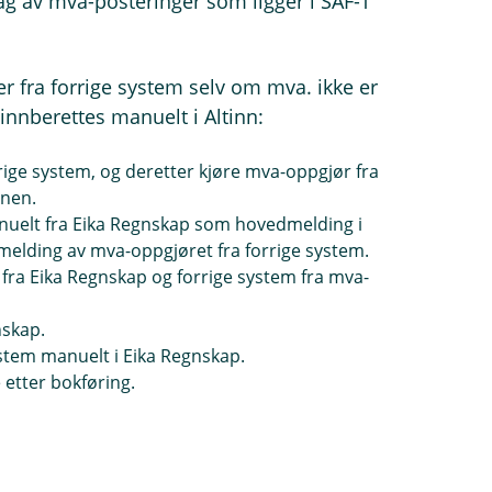
ag av mva-posteringer som ligger i SAF-T
er fra forrige system selv om mva. ikke er
nnberettes manuelt i Altinn:
rige system, og deretter kjøre mva-oppgjør fra
inen.
nuelt fra Eika Regnskap som hovedmelding i
gsmelding av mva-oppgjøret fra forrige system.
ra Eika Regnskap og forrige system fra mva-
nskap.
stem manuelt i Eika Regnskap.
etter bokføring.