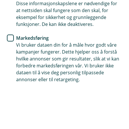
Disse informasjonskapslene er nødvendige for
at nettsiden skal fungere som den skal, for
eksempel for sikkerhet og grunnleggende
funksjoner. De kan ikke deaktiveres.
Markedsføring
Vi bruker dataen din for å måle hvor godt våre
kampanjer fungerer. Dette hjelper oss å forstå
hvilke annonser som gir resultater, slik at vi kan
forbedre markedsføringen vår. Vi bruker ikke
dataen til å vise deg personlig tilpassede
annonser eller til retargeting.
Hvordan komme i gang med byttet
Vil du bytte fra Fiken til Eika Regnskap? Da må du
først bestemme hvilken dato du ønsker å starte
med det nye systemet. Denne datoen blir dagen
du begynner å føre regnskap i Eika Regnskap. Alt
som er bokført frem til denne datoen, må fullføres
i Fiken.