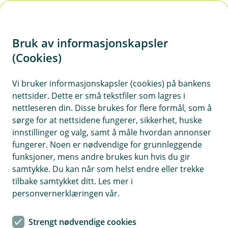
H
o
Bruk av informasjonskapsler
p
p
(Cookies)
i
Kom i gang
Vi bruker informasjonskapsler (cookies) på bankens
nettsider. Dette er små tekstfiler som lagres i
n
Alt du trenger for å komme i gang
nettleseren din. Disse brukes for flere formål, som å
n
sørge for at nettsidene fungerer, sikkerhet, huske
h
Vis hjelpemeny
innstillinger og valg, samt å måle hvordan annonser
o
fungerer. Noen er nødvendige for grunnleggende
funksjoner, mens andre brukes kun hvis du gir
d
samtykke. Du kan når som helst endre eller trekke
Slik bytter du fra Fiken til Eika
e
tilbake samtykket ditt. Les mer i
Regnskap
t
personvernerklæringen vår.
Sist oppdatert 24.02.2025
Strengt nødvendige cookies