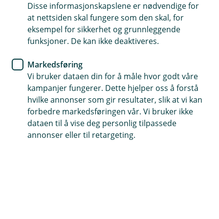
Disse informasjonskapslene er nødvendige for
En repeterende faktura har samme
at nettsiden skal fungere som den skal, for
oppbygging
som en vanlig faktura, men har i
eksempel for sikkerhet og grunnleggende
tillegg en egen fane for innstillinger, samt
funksjoner. De kan ikke deaktiveres.
kolonnene Priskilde og Prisfaktor på varelinjen. Du
kan også periodisere en repeterende faktura. Før
Markedsføring
du starter faktureringen, må du ha satt opp en
Vi bruker dataen din for å måle hvor godt våre
standard
utsendelsesplan.
kampanjer fungerer. Dette hjelper oss å forstå
hvilke annonser som gir resultater, slik at vi kan
1. Gå til
Salg
i venstremenyen og velg
Repeterende
forbedre markedsføringen vår. Vi bruker ikke
faktura.
dataen til å vise deg personlig tilpassede
annonser eller til retargeting.
2. Klikk på
Ny repeterende faktura.