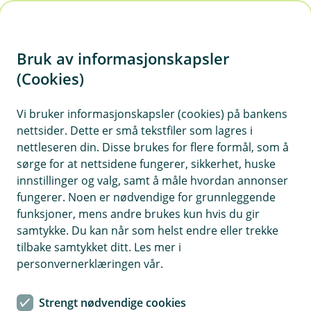
H
o
Bruk av informasjonskapsler
p
p
(Cookies)
i
Salg
Vi bruker informasjonskapsler (cookies) på bankens
nettsider. Dette er små tekstfiler som lagres i
n
nettleseren din. Disse brukes for flere formål, som å
Vis hjelpemeny
n
sørge for at nettsidene fungerer, sikkerhet, huske
h
innstillinger og valg, samt å måle hvordan annonser
o
fungerer. Noen er nødvendige for grunnleggende
Repeterende faktura
funksjoner, mens andre brukes kun hvis du gir
d
samtykke. Du kan når som helst endre eller trekke
Sist oppdatert 31.12.2025
e
tilbake samtykket ditt. Les mer i
t
personvernerklæringen vår.
Repeterende faktura
ble tidligere
kalt
Gjentakende faktura
i sidemenyen.
Strengt nødvendige cookies