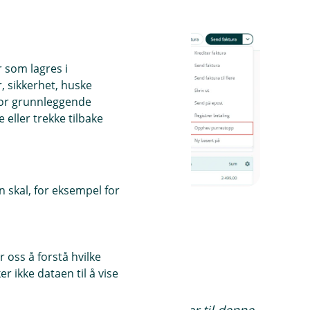
r som lagres i
, sikkerhet, huske
for grunnleggende
eller trekke tilbake
 skal, for eksempel for
kk på
Kunder
. Velg aktuell kunde.
 oss å forstå hvilke
r ikke dataen til å vise
ktiver purrestopp
og
Lagre
.