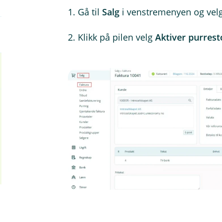
1. Gå til
Salg
i venstremenyen og vel
2. Klikk på pilen velg
Aktiver purres
Forstørr bilde
3. Klikk på
Opphev purrestopp
i nedtrekk