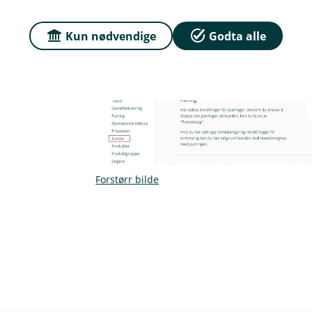
Når det er aktivert purrestopp på en s
kunden vises i purrelisten.
Kun nødvendige
Godta alle
Forstørr bilde