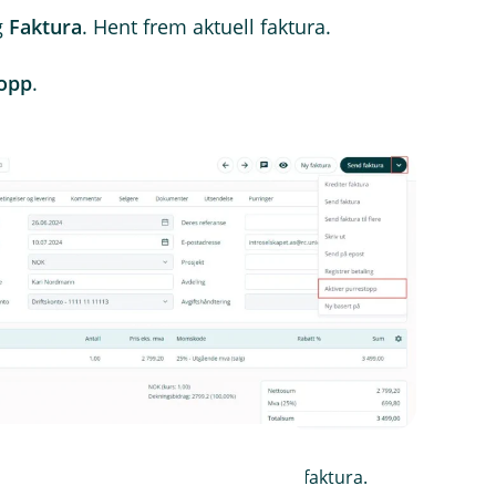
g
Faktura
. Hent frem aktuell faktura.
topp
.
slisten for å oppheve purrestopp på faktura.