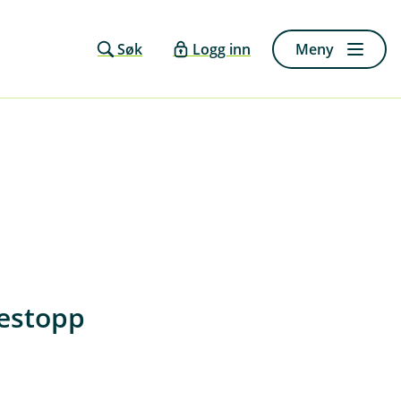
Søk
Logg inn
Meny
restopp