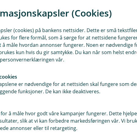
rmasjonskapsler (Cookies)
sler (cookies) på bankens nettsider. Dette er små tekstfile
ukes for flere formål, som å sørge for at nettsidene fungerer
samt å måle hvordan annonser fungerer. Noen er nødvendige 
rukes kun hvis du gir samtykke. Du kan når som helst endre 
i personvernerklæringen vår.
cookies
pslene er nødvendige for at nettsiden skal fungere som den
Forstørr bilde
ggende funksjoner. De kan ikke deaktiveres.
Aktivere purrestopp på kundekort
1. Gå til
Salg
i venstremenyen og kli
 for å måle hvor godt våre kampanjer fungerer. Dette hjelper
ltater, slik at vi kan forbedre markedsføringen vår. Vi bruke
2. Bla ned til feltet
Purring
, klikk på
A
ede annonser eller til retargeting.