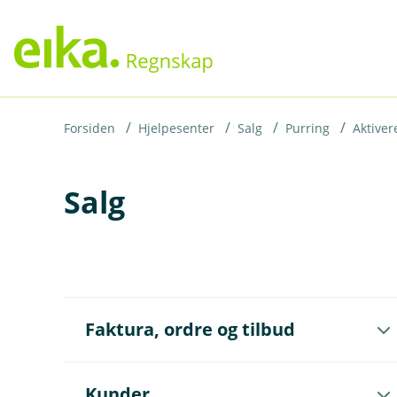
H
o
p
p
i
Forsiden
Hjelpesenter
Salg
Purring
Aktiver
n
Salg
n
h
o
d
e
Å
t
Faktura, ordre og tilbud
p
n
e
u
Å
Kunder