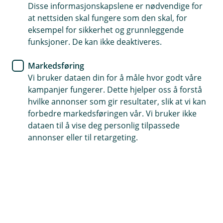
Adminkit
Disse informasjonskapslene er nødvendige for
at nettsiden skal fungere som den skal, for
Adminkit AS
eksempel for sikkerhet og grunnleggende
funksjoner. De kan ikke deaktiveres.
Markedsføring
Vi bruker dataen din for å måle hvor godt våre
kampanjer fungerer. Dette hjelper oss å forstå
hvilke annonser som gir resultater, slik at vi kan
forbedre markedsføringen vår. Vi bruker ikke
dataen til å vise deg personlig tilpassede
Adminkit er det eneste verktøyet som samler
annonser eller til retargeting.
arbeidet med HR, personaloppgaver,
avtaleforvaltning og GDPR-dokumentasjon, slik at
du får kontroll og sparer masse tid.
Hva hjelper integrasjonen meg med?