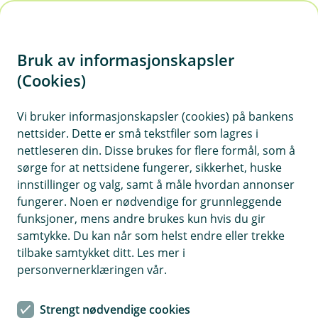
H
o
Bruk av informasjonskapsler
p
p
(Cookies)
i
Integrasjoner i Eika Regnskap
Vi bruker informasjonskapsler (cookies) på bankens
nettsider. Dette er små tekstfiler som lagres i
n
Med over 100 integrasjoner å velge mellom kan
nettleseren din. Disse brukes for flere formål, som å
n
du enkelt tilpasse Eika Regnskap til bedriftens
sørge for at nettsidene fungerer, sikkerhet, huske
h
behov. Sjekk ut oversikten vår og aktiver
innstillinger og valg, samt å måle hvordan annonser
o
integrasjonene du trenger under Markedplassen
fungerer. Noen er nødvendige for grunnleggende
funksjoner, mens andre brukes kun hvis du gir
i systemet.
d
samtykke. Du kan når som helst endre eller trekke
e
tilbake samtykket ditt. Les mer i
Vis hjelpemeny
t
personvernerklæringen vår.
Strengt nødvendige cookies