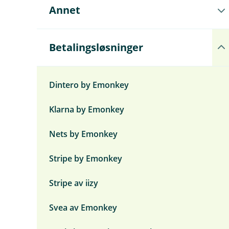
Å
Annet
p
n
e
u
Å
Betalingsløsninger
n
p
d
n
e
e
r
u
Dintero by Emonkey
m
n
e
d
Klarna by Emonkey
n
e
y
r
A
m
Nets by Emonkey
n
e
n
n
e
y
Stripe by Emonkey
t
B
e
Stripe av iizy
t
a
l
Svea av Emonkey
i
n