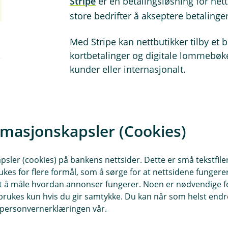
Stripe
er en betalingsløsning for ne
store bedrifter å akseptere betalinge
Med Stripe kan nettbutikker tilby et 
kortbetalinger og digitale lommebøke
kunder eller internasjonalt.
Med Stripe-integrasjon fra Emonkey v
Stripe automatisk bli postert i regns
rmasjonskapsler (Cookies)
Les mer på Emonkey sine nettsider
sler (cookies) på bankens nettsider. Dette er små tekstfile
ukes for flere formål, som å sørge for at nettsidene fungerer
samt å måle hvordan annonser fungerer. Noen er nødvendige 
rukes kun hvis du gir samtykke. Du kan når som helst endre 
i personvernerklæringen vår.