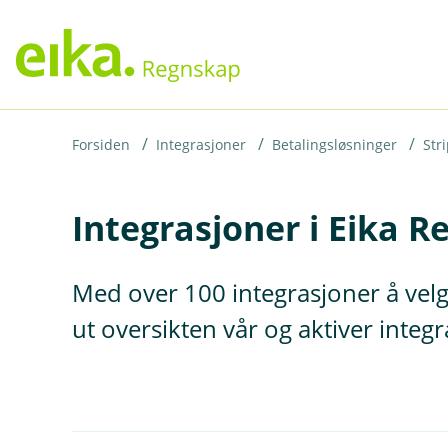
H
o
p
p
i
Forsiden
Integrasjoner
Betalingsløsninger
Str
n
Integrasjoner i Eika 
n
h
o
Med over 100 integrasjoner å velg
d
ut oversikten vår og aktiver inte
e
t