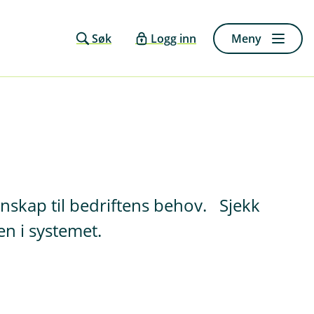
Søk
Logg inn
Meny
nskap til bedriftens behov. Sjekk
n i systemet.