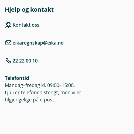
r
t
e
o
y
n
Hjelp og kontakt
g
r
y
u
e
Å
t
a
r
Kontakt oss
l
r
s
e
b
o
g
e
p
eikaregnskap@eika.no
g
i
p
d
g
j
22 22 00 10
ø
r
Telefontid
Mandag–fredag kl. 09:00–15:00.
I juli er telefonen stengt, men vi er
tilgjengelige på e-post.