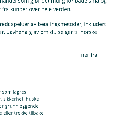
tthandel som gjør det mulig for både små og
r fra kunder over hele verden.
bredt spekter av betalingsmetoder, inkludert
r, uavhengig av om du selger til norske
il oppgjør, gebyrer og transaksjoner fra
kapssystemet ditt.
r som lagres i
, sikkerhet, huske
for grunnleggende
eller trekke tilbake