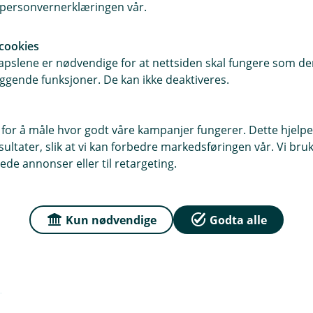
i personvernerklæringen vår.
Les mer og aktiver her
cookies
pslene er nødvendige for at nettsiden skal fungere som den
ggende funksjoner. De kan ikke deaktiveres.
 for å måle hvor godt våre kampanjer fungerer. Dette hjelper
ltater, slik at vi kan forbedre markedsføringen vår. Vi bruke
ede annonser eller til retargeting.
Kun nødvendige
Godta alle