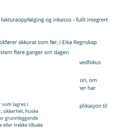
fakturaoppfølging og inkasso - fullt integrert
bokfører akkurat som før, i Eika Regnskap
ystem flere ganger om dagen
ppfølging for dine kunder, med hovedfokus
hvor de har all relevant informasjon, om
, så det ikke er tvil om hva skyldner har
r som lagres i
nesten betalingsoppfølging, en applikasjon til
, sikkerhet, huske
åke hele prosessen for
for grunnleggende
eller trekke tilbake