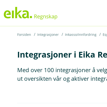
H
o
p
p
i
Forsiden
Integrasjoner
Inkasso/innfordring
Eq
n
Integrasjoner i Eika 
n
h
o
Med over 100 integrasjoner å velg
d
ut oversikten vår og aktiver inte
e
t