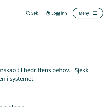
Søk
Logg inn
Meny
nskap til bedriftens behov. Sjekk
n i systemet.