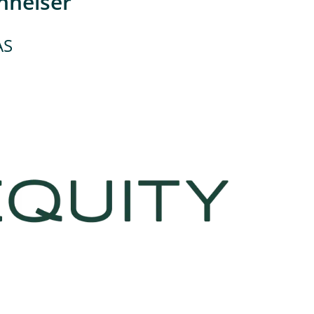
nnelser
AS