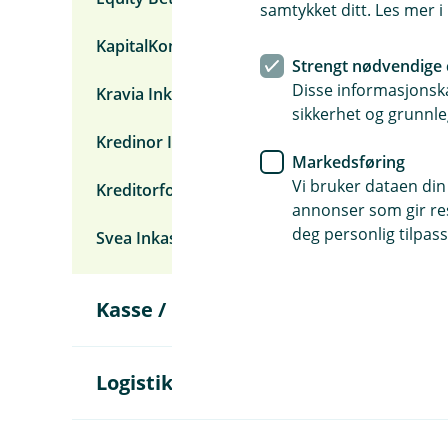
k
l
samtykket ditt. Les mer 
I
a
y
n
p
t
KapitalKontroll
k
/
a
Strengt nødvendige 
K
s
Disse informasjonska
Kravia Inkasso
I
s
sikkerhet og grunnle
o
/
Kredinor Inkasso
i
Markedsføring
n
Vi bruker dataen din
Kreditorforeningen Inkasso
n
f
annonser som gir resu
o
deg personlig tilpass
Svea Inkasso
r
d
r
i
Å
Kasse / butikk
n
p
g
n
e
u
Å
Logistikk
n
p
d
n
e
e