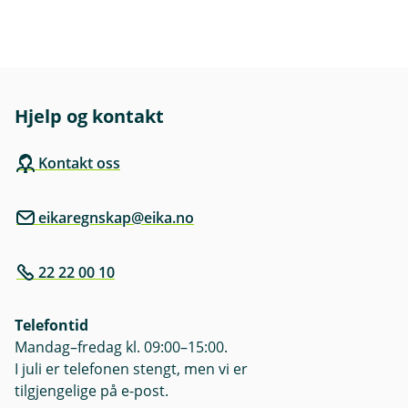
j
R
m
n
e
e
e
d
k
i
n
e
t
s
y
r
e
S
m
r
t
e
o
y
n
Hjelp og kontakt
g
r
y
u
e
Å
t
a
r
Kontakt oss
l
r
s
e
b
o
g
e
p
eikaregnskap@eika.no
g
i
p
d
g
j
22 22 00 10
ø
r
Telefontid
Mandag–fredag kl. 09:00–15:00.
I juli er telefonen stengt, men vi er
tilgjengelige på e-post.