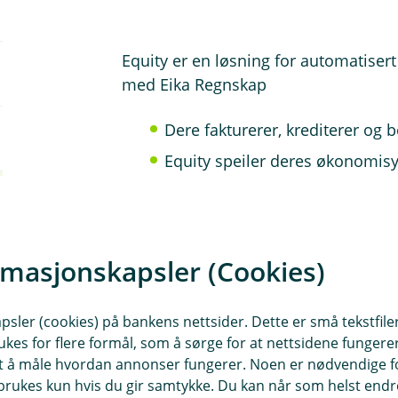
Equity er en løsning for automatisert 
med Eika Regnskap
Dere fakturerer, krediterer og 
Equity speiler deres økonomis
Equity skreddersyr betalingso
på å få betalt før inkasso
Dine kunder har en egen login 
rmasjonskapsler (Cookies)
saldo, fakturahistorikk med mer
utestående
sler (cookies) på bankens nettsider. Dette er små tekstfile
Equity tilbyr, som en del av tje
ukes for flere formål, som å sørge for at nettsidene fungerer
Eika Regnskap, så du kan overv
samt å måle hvordan annonser fungerer. Noen er nødvendige 
betalingsoppfølgingen
rukes kun hvis du gir samtykke. Du kan når som helst endre 