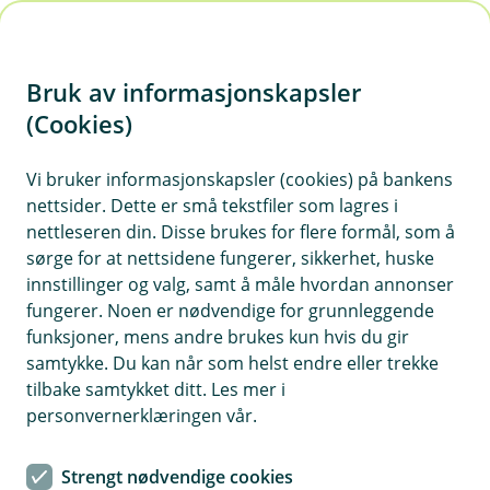
H
o
Bruk av informasjonskapsler
p
p
(Cookies)
i
Integrasjoner i Eika Regnskap
Vi bruker informasjonskapsler (cookies) på bankens
nettsider. Dette er små tekstfiler som lagres i
n
Med over 100 integrasjoner å velge mellom kan
nettleseren din. Disse brukes for flere formål, som å
n
du enkelt tilpasse Eika Regnskap til bedriftens
sørge for at nettsidene fungerer, sikkerhet, huske
h
behov. Sjekk ut oversikten vår og aktiver
innstillinger og valg, samt å måle hvordan annonser
o
integrasjonene du trenger under Markedplassen
fungerer. Noen er nødvendige for grunnleggende
funksjoner, mens andre brukes kun hvis du gir
i systemet.
d
samtykke. Du kan når som helst endre eller trekke
e
tilbake samtykket ditt. Les mer i
Vis hjelpemeny
t
personvernerklæringen vår.
Strengt nødvendige cookies