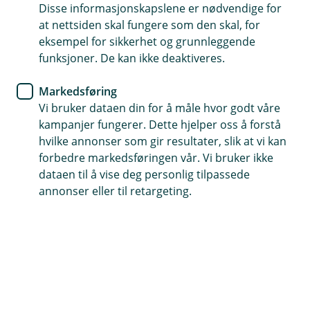
24Nettbutikk av iizy
Disse informasjonskapslene er nødvendige for
at nettsiden skal fungere som den skal, for
iizy AS
eksempel for sikkerhet og grunnleggende
funksjoner. De kan ikke deaktiveres.
Markedsføring
Vi bruker dataen din for å måle hvor godt våre
kampanjer fungerer. Dette hjelper oss å forstå
hvilke annonser som gir resultater, slik at vi kan
forbedre markedsføringen vår. Vi bruker ikke
dataen til å vise deg personlig tilpassede
annonser eller til retargeting.
24Nettbutikk er en av Norges største
plattformleverandører innen e-handelsbransjen.
Med iizy blir det enda enklere.
Hvordan fungerer integrasjonen?
Vår integrasjon henter ut ordre fra 24Nettbutikk
og importerer dem i regnskapssystemet deres.