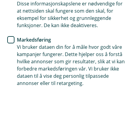
SmartDok av iizy
Disse informasjonskapslene er nødvendige for
at nettsiden skal fungere som den skal, for
iizy AS
eksempel for sikkerhet og grunnleggende
funksjoner. De kan ikke deaktiveres.
Markedsføring
Vi bruker dataen din for å måle hvor godt våre
kampanjer fungerer. Dette hjelper oss å forstå
hvilke annonser som gir resultater, slik at vi kan
forbedre markedsføringen vår. Vi bruker ikke
SmartDok
er Norges mest brukte
dataen til å vise deg personlig tilpassede
dokumentasjonssystem og brukes av blant annet
annonser eller til retargeting.
håndverkere i byggebransjen og av
maskinentreprenører i anleggsnæringen.
Med iizy kan arbeidsdagen bli enda enklere!
Hvordan fungerer integrasjonen?
Vi overfører prosjekter/underprosjekter, timer,