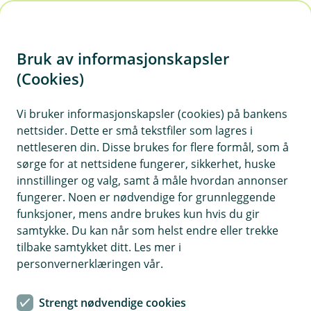
H
o
Bruk av informasjonskapsler
p
p
(Cookies)
i
Integrasjoner i Eika Regnskap
Vi bruker informasjonskapsler (cookies) på bankens
nettsider. Dette er små tekstfiler som lagres i
n
Med over 100 integrasjoner å velge mellom kan
nettleseren din. Disse brukes for flere formål, som å
n
du enkelt tilpasse Eika Regnskap til bedriftens
sørge for at nettsidene fungerer, sikkerhet, huske
h
behov. Sjekk ut oversikten vår og aktiver
innstillinger og valg, samt å måle hvordan annonser
o
integrasjonene du trenger under Markedplassen
fungerer. Noen er nødvendige for grunnleggende
funksjoner, mens andre brukes kun hvis du gir
i systemet.
d
samtykke. Du kan når som helst endre eller trekke
e
tilbake samtykket ditt. Les mer i
Vis hjelpemeny
t
personvernerklæringen vår.
Strengt nødvendige cookies