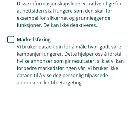
Disse informasjonskapslene er nødvendige for
at nettsiden skal fungere som den skal, for
Forretningsbygg er et av understegene i Steg 3 i
eksempel for sikkerhet og grunnleggende
årsavslutningen for ENK.
funksjoner. De kan ikke deaktiveres.
Her får du en oversikt over forretningsbygg
Markedsføring
anskaffet før 01.01.1984. Fyll inn historisk kostpris,
Vi bruker dataen din for å måle hvor godt våre
verdi per 01.01.1984 og nedre grense for
kampanjer fungerer. Dette hjelper oss å forstå
avskrivning.
hvilke annonser som gir resultater, slik at vi kan
forbedre markedsføringen vår. Vi bruker ikke
Vi skiller mellom forretningsbygg anskaffet før og
dataen til å vise deg personlig tilpassede
etter 01.01.1984. Om forretningsbygget er
annonser eller til retargeting.
anskaffet før eller etter 1984, påvirker hvordan
avskrivninger behandles og hvilke
verdsettelsesmetoder som brukes. Her er de
viktigste forskjellene:
Forretningsbygg anskaffet før 1984