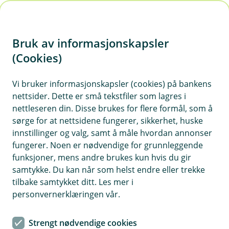
H
o
Bruk av informasjonskapsler
p
p
(Cookies)
i
Årsavslutning ENK
Vi bruker informasjonskapsler (cookies) på bankens
nettsider. Dette er små tekstfiler som lagres i
n
Alt du må vite om årsavslutning 2025 for
nettleseren din. Disse brukes for flere formål, som å
n
enkeltpersonforetak.
sørge for at nettsidene fungerer, sikkerhet, huske
h
innstillinger og valg, samt å måle hvordan annonser
o
fungerer. Noen er nødvendige for grunnleggende
Vis hjelpemeny
funksjoner, mens andre brukes kun hvis du gir
d
samtykke. Du kan når som helst endre eller trekke
e
tilbake samtykket ditt. Les mer i
Steg 3.3:
t
personvernerklæringen vår.
Forretningsbygg
Strengt nødvendige cookies
Sist oppdatert 05.03.2026