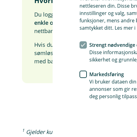
Hvorfor må jeg logge inn med
nettleseren din. Disse br
innstillinger og valg, 
Du logger inn med BankID fordi det er
funksjoner, mens andre b
enkle og trygge innloggingen
du allered
samtykket ditt. Les mer 
nettbanken – ingen nye passord du må 
Hvis du er kunde i en Eika-bank kan du
Strengt nødvendige 
Disse informasjonska
sømløst mellom regnskapsprogrammet
sikkerhet og grunnle
med bare ett klikk.
Markedsføring
Vi bruker dataen din
annonser som gir resu
deg personlig tilpass
1
Gjelder kun lisenskostnaden for nyetablerte