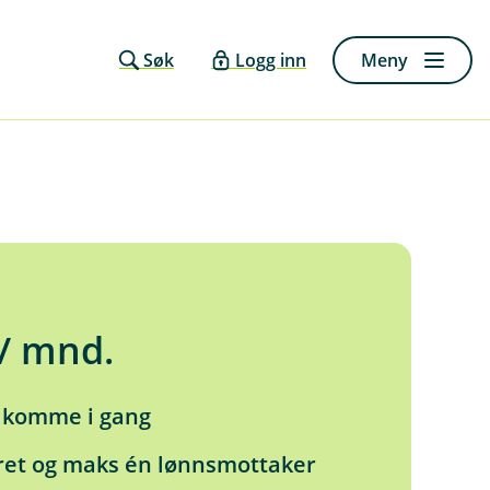
Søk
Logg inn
Meny
/ mnd.
å komme i gang
 året og maks én lønnsmottaker