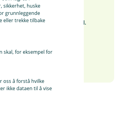
g på?
, sikkerhet, huske
for grunnleggende
refter du først og fremst at du
eller trekke tilbake
a Regnskap
– helt uten bindingstid.
n Eika-bank, godtar du også at vi
opp integrasjonen mellom banken
2
 skal, for eksempel for
mmet for deg.
 oss å forstå hvilke
r ikke dataen til å vise