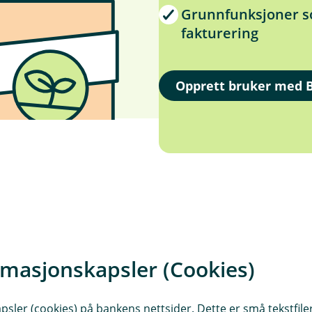
Grunnfunksjoner so
fakturering
Opprett bruker med 
bank? Få gratis lisens de først
rmasjonskapsler (Cookies)
sler (cookies) på bankens nettsider. Dette er små tekstfile