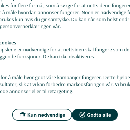
 BankID?
Hva signerer je
ukes for flere formål, som å sørge for at nettsidene fungerer
samt å måle hvordan annonser fungerer. Noen er nødvendige 
den samme
Når du signerer, bek
rukes kun hvis du gir samtykke. Du kan når som helst endre 
e bruker i
ønsker å bruke Eik
i personvernerklæringen vår.
huske på!
Hvis du er kunde i e
 også hoppe
automatisk setter 
cookies
pslene er nødvendige for at nettsiden skal fungere som den
 og nettbanken
og regnskapsprogra
ggende funksjoner. De kan ikke deaktiveres.
 for å måle hvor godt våre kampanjer fungerer. Dette hjelper
ltater, slik at vi kan forbedre markedsføringen vår. Vi bruke
ede annonser eller til retargeting.
Kun nødvendige
Godta alle
 bedrifter og nye bedriftskunder i en