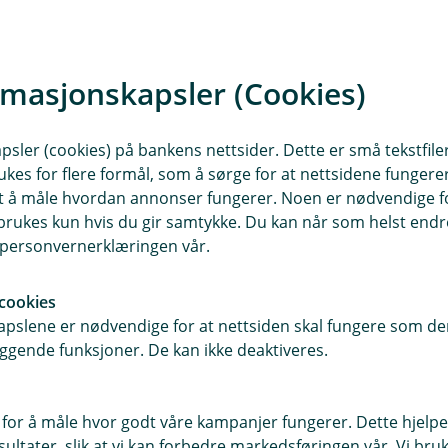
rmasjonskapsler (Cookies)
sler (cookies) på bankens nettsider. Dette er små tekstfile
ukes for flere formål, som å sørge for at nettsidene fungerer
samt å måle hvordan annonser fungerer. Noen er nødvendige 
rukes kun hvis du gir samtykke. Du kan når som helst endre 
i personvernerklæringen vår.
cookies
pslene er nødvendige for at nettsiden skal fungere som den
ggende funksjoner. De kan ikke deaktiveres.
 for å måle hvor godt våre kampanjer fungerer. Dette hjelper
ltater, slik at vi kan forbedre markedsføringen vår. Vi bruke