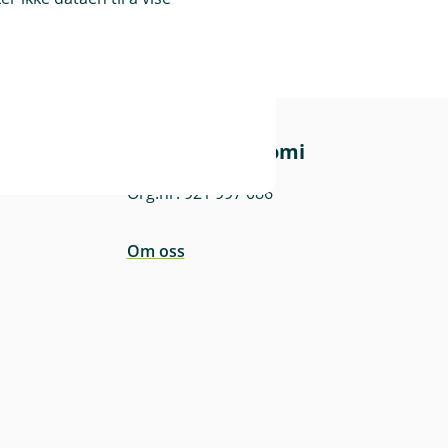
Om Eika Økonomi
Org.nr: 921 997 086
Om oss