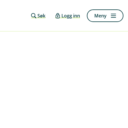
Søk
Logg inn
Meny