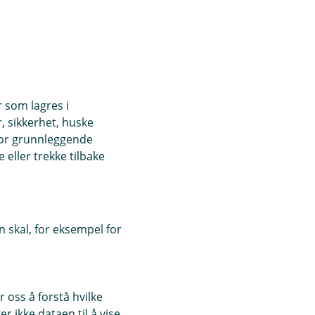
r som lagres i
, sikkerhet, huske
for grunnleggende
eller trekke tilbake
 skal, for eksempel for
 oss å forstå hvilke
r ikke dataen til å vise