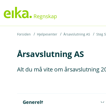
H
o
p
p
i
Forsiden
Hjelpesenter
Årsavslutning AS
Steg 5
n
Årsavslutning AS
n
h
o
Alt du må vite om årsavslutning 2
d
e
t
Å
Generelt
p