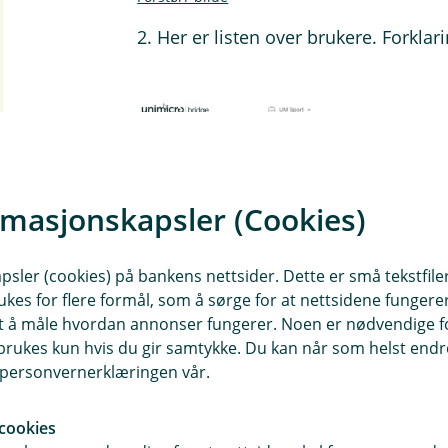
2. Her er listen over brukere. Forklar
rmasjonskapsler (Cookies)
sler (cookies) på bankens nettsider. Dette er små tekstfile
ukes for flere formål, som å sørge for at nettsidene fungerer
Forstørr bilde
samt å måle hvordan annonser fungerer. Noen er nødvendige 
rukes kun hvis du gir samtykke. Du kan når som helst endre 
(1)
Dette er eieren av firmaprofilen 
i personvernerklæringen vår.
firmaet kan bytte til en annen eier - 
ikke mulig å slette eier.
cookies