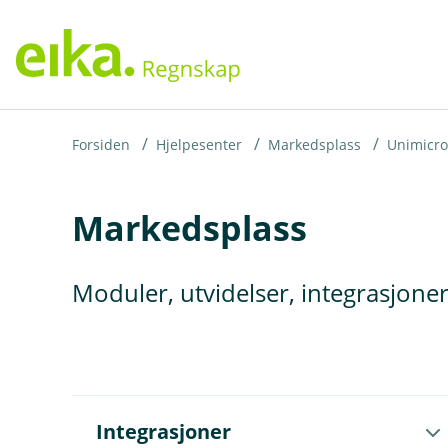
H
o
p
p
i
Forsiden
Hjelpesenter
Markedsplass
Unimicro
n
Markedsplass
n
h
o
Moduler, utvidelser, integrasjone
d
e
t
Å
Integrasjoner
p