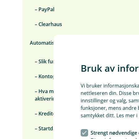
r
i
– PayPal
d
g
e
– Clearhaus
Automatisk bokføring – nettbutikk
– Slik fungerer nettbutikk-integrasjonen
Bruk av info
– Kontoplan
Vi bruker informasjonskap
– Hva må regnskapsfører gjøre etter
nettleseren din. Disse br
aktivering
innstillinger og valg, 
funksjoner, mens andre b
– Krediteringer
samtykket ditt. Les mer 
– Startdato oppgjør
Strengt nødvendige 