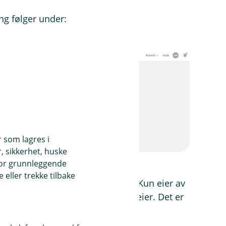
ing følger under:
r som lagres i
, sikkerhet, huske
for grunnleggende
eller trekke tilbake
og kan ses på som administrator. Kun eier av
det gjøres ved å krysse av bak ny eier. Det er