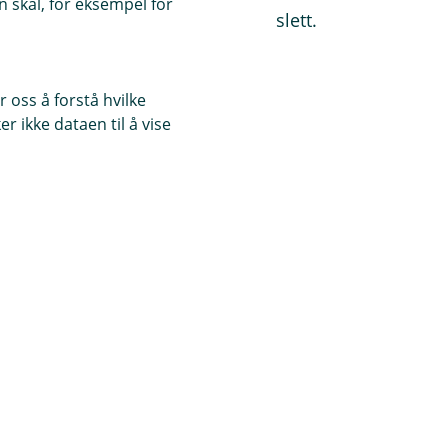
 skal, for eksempel for
likker du på "X" under kolonnen slett.
 oss å forstå hvilke
r ikke dataen til å vise