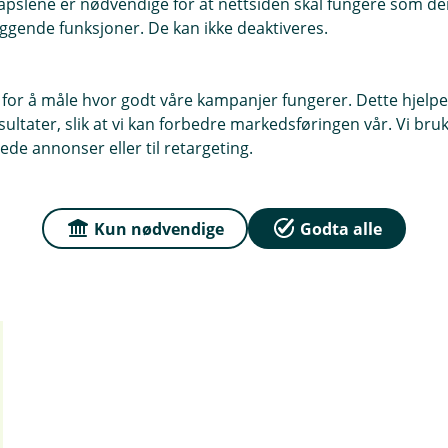
pslene er nødvendige for at nettsiden skal fungere som den
(2)
Dersom en bruker skal slettes så k
ggende funksjoner. De kan ikke deaktiveres.
 for å måle hvor godt våre kampanjer fungerer. Dette hjelper
ltater, slik at vi kan forbedre markedsføringen vår. Vi bruke
ede annonser eller til retargeting.
Kun nødvendige
Godta alle