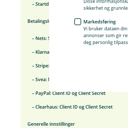
Disse informasjonska
– Startdato ordrebehandling
sikkerhet og grunnle
Betalingsleverandører – API-nøkler
Markedsføring
Vi bruker dataen din
annonser som gir resu
– Nets: Secret Key
deg personlig tilpass
– Klarna: brukernavn og passord
– Stripe: Secret Key
– Svea: Merchant ID og Secret Word
– PayPal: Client ID og Client Secret
– Clearhaus: Client ID og Client Secret
Generelle innstillinger