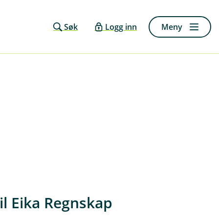
Søk
Logg inn
Meny
til Eika Regnskap