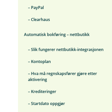
r
i
– PayPal
d
g
e
– Clearhaus
Automatisk bokføring – nettbutikk
– Slik fungerer nettbutikk-integrasjonen
– Kontoplan
– Hva må regnskapsfører gjøre etter
aktivering
– Krediteringer
– Startdato oppgjør