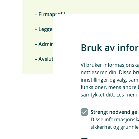
– Firmaprofil
– Legge til nye brukere
– Administrer brukere
Bruk av info
– Avslutt konto og slett firma
Vi bruker informasjonskap
nettleseren din. Disse br
innstillinger og valg, 
funksjoner, mens andre b
samtykket ditt. Les mer 
Strengt nødvendige 
Disse informasjonska
sikkerhet og grunnle