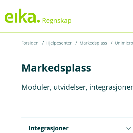
H
o
p
p
i
Forsiden
Hjelpesenter
Markedsplass
Unimicro
n
Markedsplass
n
h
o
Moduler, utvidelser, integrasjone
d
e
t
Å
Integrasjoner
p