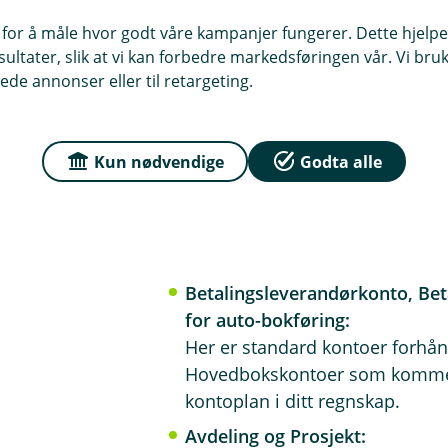
 for å måle hvor godt våre kampanjer fungerer. Dette hjelper
ltater, slik at vi kan forbedre markedsføringen vår. Vi bruke
ede annonser eller til retargeting.
Kun nødvendige
Godta alle
Forstørr bilde
7. Fyll ut skjemaet:
Betalingsleverandørkonto, Bet
for auto-bokføring:
Her er standard kontoer forhån
Hovedbokskontoer som kommer 
kontoplan i ditt regnskap.
Avdeling og Prosjekt: