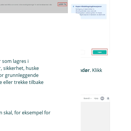
r som lagres i
, sikkerhet, huske
 under
Tilkoblinger
og
Betalingsleverandør
. Klikk
for grunnleggende
eller trekke tilbake
 skal, for eksempel for