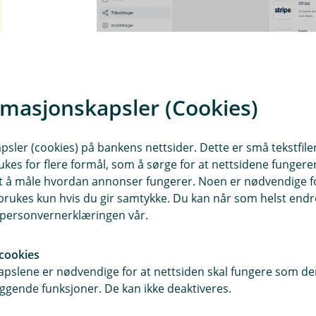
rmasjonskapsler (Cookies)
sler (cookies) på bankens nettsider. Dette er små tekstfile
Forstørr bilde
ukes for flere formål, som å sørge for at nettsidene fungerer
6. Din Stripe-tilkobling er nå tilgjengelig
samt å måle hvordan annonser fungerer. Noen er nødvendige 
på
Stripe
-tilkoblingen.
rukes kun hvis du gir samtykke. Du kan når som helst endre 
i personvernerklæringen vår.
cookies
pslene er nødvendige for at nettsiden skal fungere som den
ggende funksjoner. De kan ikke deaktiveres.