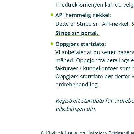
I nedtrekksmenyen kan du velge
API hemmelig nøkkel:
Dette er Stripe sin API-nøkkel.
S
Stripe sin portal.
Oppgjørs startdato:
Vi anbefaler at du setter dage
måned. Oppgjør fra betalingsle
fakturaer / kundekontoer som h
Oppgjørs startdato bør derfor v
ordrebehandling.
Registrert startdato for ordreb
tilkoblingen din.
8. Klikk på
Lagre
, og Unimicro Bridge vil 