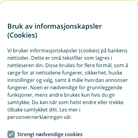
H
o
Bruk av informasjonskapsler
p
p
(Cookies)
i
Vi bruker informasjonskapsler (cookies) på bankens
nettsider. Dette er små tekstfiler som lagres i
n
nettleseren din. Disse brukes for flere formål, som å
n
sørge for at nettsidene fungerer, sikkerhet, huske
h
innstillinger og valg, samt å måle hvordan annonser
o
fungerer. Noen er nødvendige for grunnleggende
funksjoner, mens andre brukes kun hvis du gir
d
samtykke. Du kan når som helst endre eller trekke
e
tilbake samtykket ditt. Les mer i
t
personvernerklæringen vår.
Mini | 149 kr / mnd.
Strengt nødvendige cookies