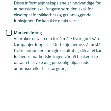
Disse informasjonskapslene er nødvendige for
Rimelig og enkelt å komme i gang
at nettsiden skal fungere som den skal, for
eksempel for sikkerhet og grunnleggende
Opp til 150 bilag i året og maks én lønnsmottaker
funksjoner. De kan ikke deaktiveres.
Grunnfunksjoner som transaksjoner, lønn og enkel
Markedsføring
fakturering
Vi bruker dataen din for å måle hvor godt våre
(
kampanjer fungerer. Dette hjelper oss å forstå
Opprett bruker med BankID
E
hvilke annonser som gir resultater, slik at vi kan
k
forbedre markedsføringen vår. Vi bruker ikke
s
dataen til å vise deg personlig tilpassede
t
annonser eller til retargeting.
e
r
n
Hvorfor må jeg logge inn med BankID?
l
e
Du logger inn med BankID fordi det er
den
n
samme enkle og trygge innloggingen
du allerede
k
e
bruker i nettbanken – ingen nye passord du må
)
huske på!