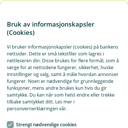
H
o
Bruk av informasjonskapsler
p
p
(Cookies)
i
Vi bruker informasjonskapsler (cookies) på bankens
nettsider. Dette er små tekstfiler som lagres i
n
nettleseren din. Disse brukes for flere formål, som å
n
sørge for at nettsidene fungerer, sikkerhet, huske
h
innstillinger og valg, samt å måle hvordan annonser
o
fungerer. Noen er nødvendige for grunnleggende
funksjoner, mens andre brukes kun hvis du gir
d
samtykke. Du kan når som helst endre eller trekke
e
tilbake samtykket ditt. Les mer i
t
personvernerklæringen vår.
Bildetekst
Strengt nødvendige cookies