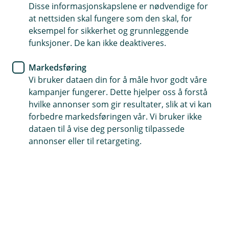
Få kontroll på regnskapet: En
Disse informasjonskapslene er nødvendige for
at nettsiden skal fungere som den skal, for
guide for bedriftseiere
eksempel for sikkerhet og grunnleggende
funksjoner. De kan ikke deaktiveres.
Driver du en bedrift? Regnskap er avgjørende for
lovpålagte oppgaver og som styringsverktøy.
Markedsføring
Denne guiden hjelper deg å forstå kravene, føre
Vi bruker dataen din for å måle hvor godt våre
kampanjer fungerer. Dette hjelper oss å forstå
regnskap, skille mellom bedrift og privat
hvilke annonser som gir resultater, slik at vi kan
økonomi, og velge riktig regnskapssystem. Få
forbedre markedsføringen vår. Vi bruker ikke
også tips om bilagshåndtering, MVA-
dataen til å vise deg personlig tilpassede
rapportering, lønn, og avslutning av regnskapet.
annonser eller til retargeting.
Skatteetaten tilbyr gratis kurs for nye
næringsdrivende.
Har du et lite enkeltpersonforetak?
Driver du et lite enkeltpersonforetak kan du i noen
tilfeller slippe å føre et regnskap. Dette gjelder i
hovedsak de som har under 50 000,- kroner i inntekt i